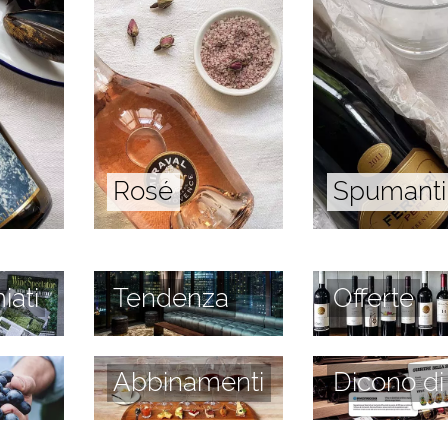
Rosé
Spumanti
iati
Tendenza
Offerte
Abbinamenti
Dicono di