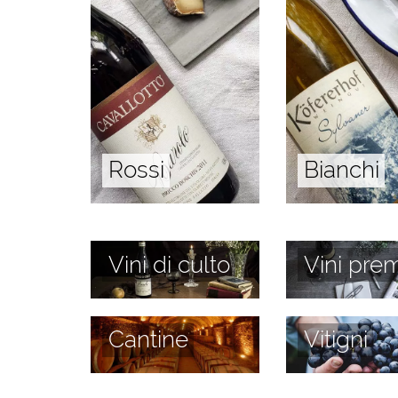
Rossi
Bianchi
Vini di culto
Vini prem
Cantine
Vitigni