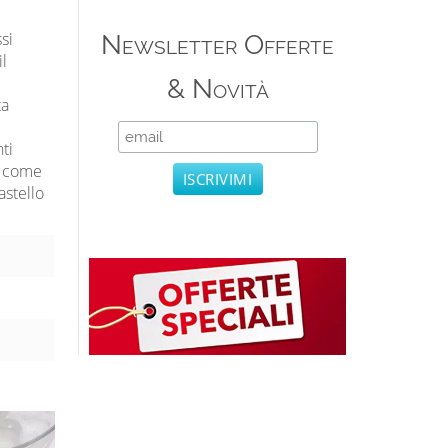
si
Newsletter Offerte
il
& Novità
ta
ti
i, come
astello