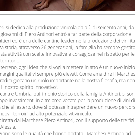
ori si dedica alla produzione vinicola da più di seicento anni, da
iovanni di Piero Antinori entrò a far parte della corporazione
attieri ed è una delle cantine leader nella produzione dei vini ita
nga storia, attraverso 26 generazioni, la famiglia ha sempre gestit
ta attività con scelte innovative e coraggiose nel rispetto per le
 territorio.
terreno, ogni idea che si voglia mettere in atto è un nuovo inizio
margini qualitativi sempre più elevati. Come ama dire il Marche
 radici giocano un ruolo importante nella nostra filosofia, ma no
il nostro spirito innovativo”.
scana e Umbria, patrimonio storico della famiglia Antinori, si so
mpo investimenti in altre aree vocate per la produzione di vini d
lia che all'estero, dove si potesse intraprendere un nuovo percor
nuovi “terroir” ad alto potenziale vitivinicolo.
diretta dal Marchese Piero Antinori, con il supporto delle tre figl
 Alessia.
zione sono le qualità che hanno portato i Marchesi Antinori ad