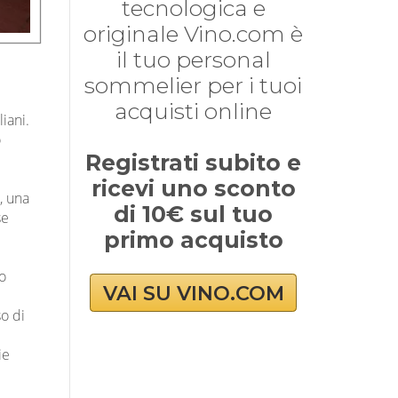
tecnologica e
originale Vino.com è
il tuo personal
sommelier per i tuoi
acquisti online
liani.
o
Registrati subito e
ricevi uno sconto
, una
di 10€ sul tuo
se
primo acquisto
n
no
VAI SU VINO.COM
i
so di
ie