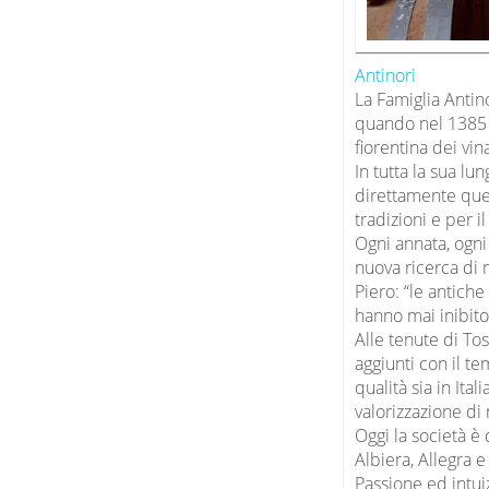
Antinori
La Famiglia Antin
quando nel 1385 g
fiorentina dei vin
In tutta la sua lu
direttamente ques
tradizioni e per il
Ogni annata, ogni 
nuova ricerca di 
Piero: “le antiche
hanno mai inibito 
Alle tenute di To
aggiunti con il te
qualità sia in Ita
valorizzazione di 
Oggi la società è 
Albiera, Allegra e
Passione ed intui