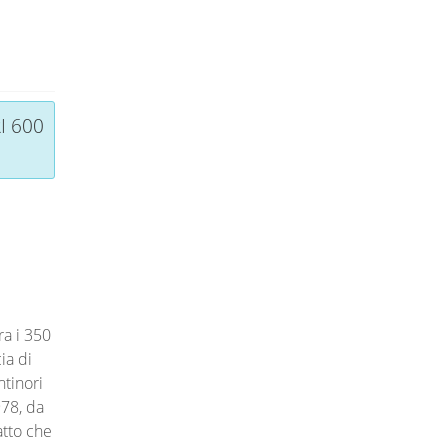
I 600
ra i 350
ia di
ntinori
978, da
atto che