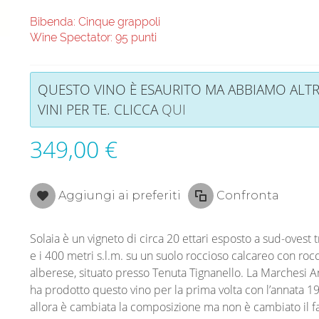
Bibenda: Cinque grappoli
Wine Spectator: 95 punti
QUESTO VINO È ESAURITO MA ABBIAMO ALTR
VINI PER TE. CLICCA
QUI
349,00 €
Aggiungi ai preferiti
Confronta
Solaia è un vigneto di circa 20 ettari esposto a sud-ovest t
e i 400 metri s.l.m. su un suolo roccioso calcareo con rocc
alberese, situato presso Tenuta Tignanello. La Marchesi A
ha prodotto questo vino per la prima volta con l’annata 1
allora è cambiata la composizione ma non è cambiato il f