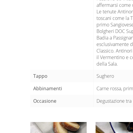
affermarsi come un
Le tenute Antinor
toscani come la T
primo Sangiovese a
Bolgheri DOC Sup
Badia a Passignan
esclusivamente da
Classico. Antinori
il Vermentino e c
della Sala.
Tappo
Sughero
Abbinamenti
Carne rossa, prim
Occasione
Degustazione tra 