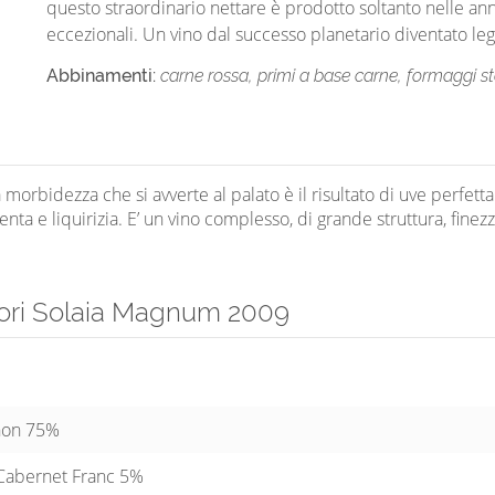
questo straordinario nettare è prodotto soltanto nelle an
eccezionali. Un vino dal successo planetario diventato le
Abbinamenti:
carne rossa, primi a base carne, formaggi st
 morbidezza che si avverte al palato è il risultato di uve perfet
nta e liquirizia. E’ un vino complesso, di grande struttura, finez
nori Solaia Magnum 2009
non 75%
Cabernet Franc 5%