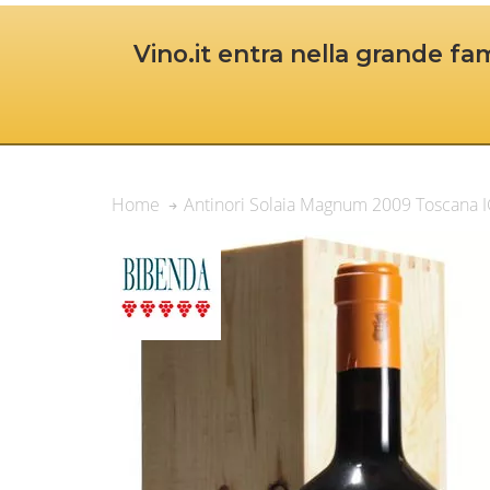
Vino.it entra nella grande fam
Antinori Solaia Magnum 2009 Toscana 
Home