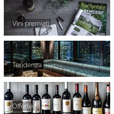
Vini premiati
Tendenza
Offerte