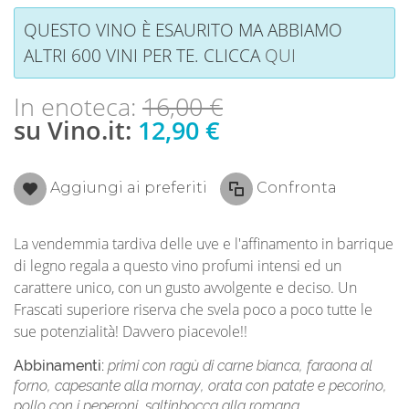
QUESTO VINO È ESAURITO MA ABBIAMO
ALTRI 600 VINI PER TE. CLICCA
QUI
In enoteca:
16,00 €
su Vino.it:
12,90 €
Aggiungi ai preferiti
Confronta
La vendemmia tardiva delle uve e l'affinamento in barrique
di legno regala a questo vino profumi intensi ed un
carattere unico, con un gusto avvolgente e deciso. Un
Frascati superiore riserva che svela poco a poco tutte le
sue potenzialità! Davvero piacevole!!
Abbinamenti:
primi con ragù di carne bianca, faraona al
forno, capesante alla mornay, orata con patate e pecorino,
pollo con i peperoni, saltinbocca alla romana