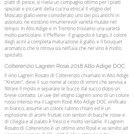
piatti di pesce, si rivela un compagno ottimo per i piatti
speziati e piccanti della cucina etnica! Il vitigno del
Moscato giallo viene considerato uno dei più antichi in
assoluto; ne esistono innumerevoli varietà mutate nel
tempo. In Alto Adige e in Trentino troviamo una varietà
molto particolare: il Pfefferer. Il grappolo è lungo, il colore
degli acini a completa maturazione è giallo, e il bouquet
aromatico che si ritrova sia nell’uva che nel vino è molto
speziato.
Colterenzio Lagrein Rosé 2018 Alto Adige DOC
Il vino Lagrein Rosato di Colterenzio chiamato in Alto Adige
"Kretzer", deve il suo nome al cesto di vimini che serviva a
filtrare il mosto e separare le bucce dal succo dopo un
breve contatto. Le uve del vitigno Lagrein sono di un colore
rosso intenso ma il Lagrein Rosé Alto Adige DOC vinificato
in bianco, assume un colore rubino chiaro ed è un
esplosione di aromi fruttati con sentori di bacche rosse e
di ciliegia e al palato è fresco e molto versatile. Il Lagrein
Rosato di Colterenzio è un ottimo vino Rosé e va servito ad