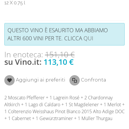
12 X 0.75 l
QUESTO VINO È ESAURITO MA ABBIAMO
ALTRI 600 VINI PER TE. CLICCA
QUI
In enoteca:
151,10 €
su Vino.it:
113,10 €
Aggiungi ai preferiti
Confronta
2 Moscato Pfefferer + 1 Lagrein Rosé + 2 Chardonnay
Altkirch + 1 Lago di Caldaro + 1 St Magdelener + 1 Merlot +
1 Colterenzio Weisshaus Pinot Bianco 2015 Alto Adige DOC
+ 1 Cabernet + 1 Gewürztraminer + 1 Müller Thurgau