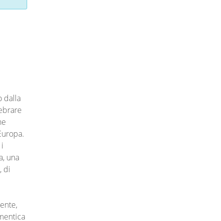
o dalla
lebrare
he
Europa.
 i
a, una
 di
ente,
imentica