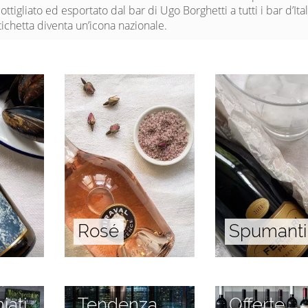
ttigliato ed esportato dal bar di Ugo Borghetti a tutti i bar d’Ital
etichetta diventa un’icona nazionale.
Rosé
Spumanti
iati
Tendenza
Offerte