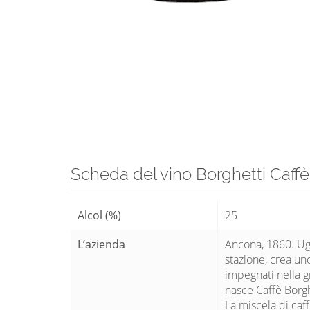
Scheda del vino Borghetti Caffè
Alcol (%)
25
L’azienda
Ancona, 1860. Ugo
stazione, crea uno
impegnati nella gr
nasce Caffè Borgh
La miscela di caff