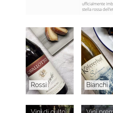
ufficialmente imbo
stella rossa dell’
Rossi
Bianchi
Vini di culto
Vini prem