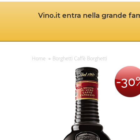
Vino.it entra nella grande fam
Borghetti Caffè Borghetti
Home
-30