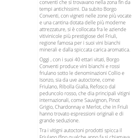
conventi che si trovavano nella zona fin da
tempi antichissimi. Da subito Borgo
Conventi, con vigneti nelle zone più vocate
e una cantina dotata delle più moderne
attrezzature, si è collocata fra le aziende
vitivinicole più prestigiose del Friuli,
regione famosa per i suoi vini bianchi
minerali e dalla spiccata carica aromatica.
Oggi , con i suoi 40 ettari vitati, Borgo
Conventi produce vini bianchi e rossi
friulano sotto le denominazioni Collio e
Isonzo, sia da uve autoctone, come
Friulano, Ribolla Gialla, Refosco dal
peduncolo rosso, che dia principali vitigni
internazionali, come Sauvignon, Pinot
Grigio, Chardonnay e Merlot, che in Friuli
hanno trovato espressioni originali e di
grande seduzione.
Tra i vitigni autoctoni prodotti spicca il
Friulano (fino qualche anno fa si chiamava