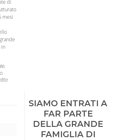
ote di
utturato
 6 mesi
llo
 grande
 in
le,
o,
otta
SIAMO ENTRATI A
FAR PARTE
DELLA GRANDE
FAMIGLIA DI