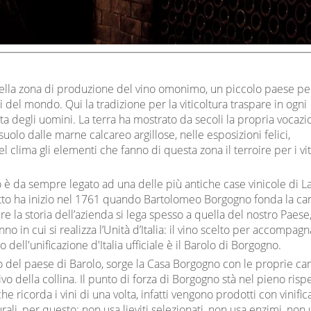
 della zona di produzione del vino omonimo, un piccolo paese p
i del mondo. Qui la tradizione per la viticoltura traspare in ogni
a degli uomini. La terra ha mostrato da secoli la propria vocazi
suolo dalle marne calcareo argillose, nelle esposizioni felici,
nel clima gli elementi che fanno di questa zona il terroire per i vit
è da sempre legato ad una delle più antiche case vinicole di L
tto ha inizio nel 1761 quando Bartolomeo Borgogno fonda la can
re la storia dell’azienda si lega spesso a quella del nostro Paese
o in cui si realizza l’Unità d’Italia: il vino scelto per accompagn
 dell'unificazione d'Italia ufficiale è il Barolo di Borgogno.
o del paese di Barolo, sorge la Casa Borgogno con le proprie ca
ivo della collina. Il punto di forza di Borgogno stà nel pieno risp
che ricorda i vini di una volta, infatti vengono prodotti con vinific
urali, per questo: non usa lieviti selezionati, non usa enzimi, non