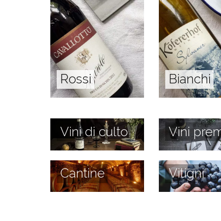
Rossi
Bianchi
Vini di culto
Vini prem
Cantine
Vitigni