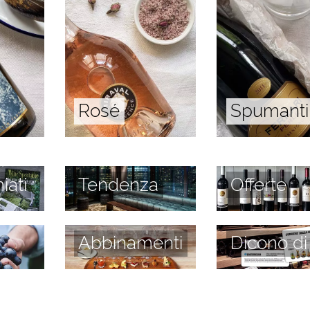
Rosé
Spumanti
iati
Tendenza
Offerte
Abbinamenti
Dicono di