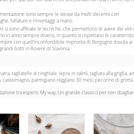
ermentazione sono sempre le stesse da molti decenni con
ghe, follature e rimontaggi a mano.
ni si sono affinate le tecniche, che permettono di avere dei vini v
anno in anno sempre diversi, in quanto si rispettano le caratterist
empre con quell’inconfondibile impronta di Borgogno dovuta ai 
grandi botti in Rovere di Slavonia.
atra, tagliatelle al cinghiale, lepre in salmì, tagliata alla griglia, a
, castelmagno, parmigiano reggiano 30 mesi, pecorino di grotta
azione tra esperti, My way, Un grande classico per non sbaglia