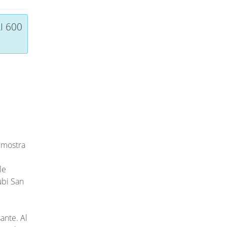
I 600
imostra
le
ubi San
ante. Al