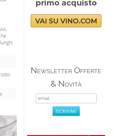
primo acquisto
VAI SU VINO.COM
ivi,
iche
lunghi
Newsletter Offerte
rrosto
& Novità
re