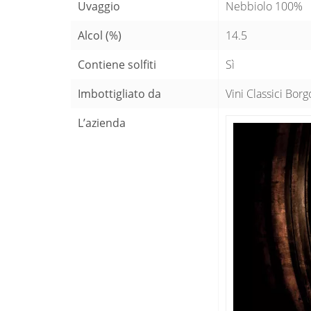
Uvaggio
Nebbiolo 100%
Alcol (%)
14.5
Contiene solfiti
Sì
Imbottigliato da
Vini Classici Borgo
L’azienda