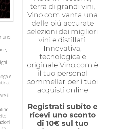
terra di grandi vini,
Vino.com vanta una
delle piú accurate
selezioni dei migliori
er uno
vini e distillati.
Innovativa,
one;
tecnologica e
igni
originale Vino.com è
il tuo personal
anga e
sommelier per i tuoi
tina.
acquisti online
,
are il
Registrati subito e
ntine
ricevi uno sconto
etto
azioni
di 10€ sul tuo
 usa