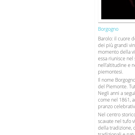
Borgogno
Barolo: il cuore
dei più grandi vin
momento della vit
essa riunisce nel 
nell’altitudine e 
piemontesi.
Il nome Borgogno 
del Piemonte. Tu
Negli anni a segui
come nel 1861, ann
pranzo celebrativo
Nel centro storic
scavate nel tufo v
della tradizione, 
tradizionali e nat