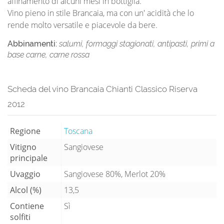
affinamento di alcuni mesi in bottiglia.
Vino pieno in stile Brancaia, ma con un' acidità che lo
rende molto versatile e piacevole da bere.
Abbinamenti:
salumi, formaggi stagionati, antipasti, primi a
base carne, carne rossa
Scheda del vino Brancaia Chianti Classico Riserva
2012
Regione
Toscana
Vitigno
Sangiovese
principale
Uvaggio
Sangiovese 80%, Merlot 20%
Alcol (%)
13,5
Contiene
Sì
solfiti