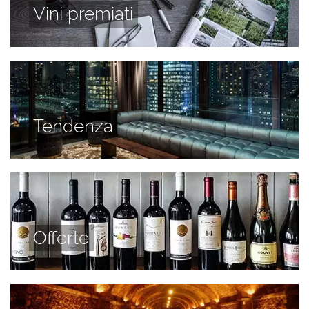
Vini premiati
Tendenza
Offerte