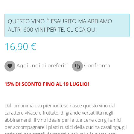
QUESTO VINO È ESAURITO MA ABBIAMO
ALTRI 600 VINI PER TE. CLICCA
QUI
16,90 €
Aggiungi ai preferiti
Confronta
15% DI SCONTO FINO AL 19 LUGLIO!
Dall'omonima uva piemontese nasce questo vino dal
carattere vivace e fruttato, di grande versatilità negli
abbinamenti. Il vino ideale per le tue cene con gli amici,
per accompagnare i piatti rustici della cucina casalinga, gli