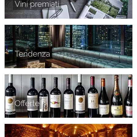
Vini premiati
Tendenza
Offerte