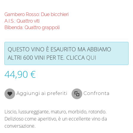
Gambero Rosso: Due bicchieri
A.I.S.: Quattro viti
Bibenda: Quattro grappoli
QUESTO VINO È ESAURITO MA ABBIAMO
ALTRI 600 VINI PER TE. CLICCA
QUI
44,90 €
Aggiungi ai preferiti
Confronta
Liscio, lussureggiante, maturo, morbido, rotondo.
Delizioso come aperitivo, è un eccellente vino da
conversazione.