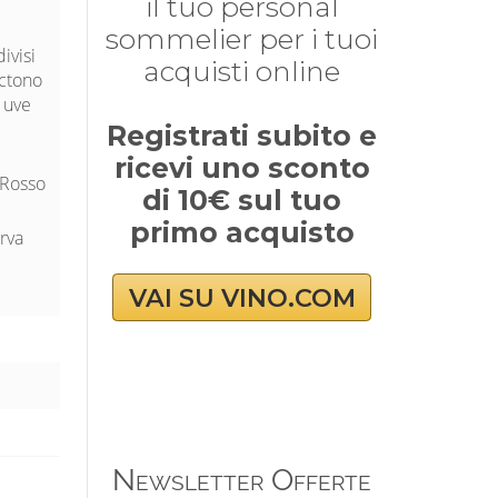
il tuo personal
sommelier per i tuoi
ivisi
acquisti online
octono
e uve
Registrati subito e
ricevi uno sconto
 Rosso
di 10€ sul tuo
primo acquisto
rva
VAI SU VINO.COM
Newsletter Offerte