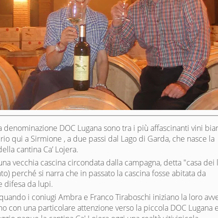
lla denominazione DOC Lugana sono tra i più affascinanti vini bia
prio qui a Sirmione , a due passi dal Lago di Garda, che nasce la
ella cantina Ca’ Lojera.
n una vecchia cascina circondata dalla campagna, detta "casa dei 
nto) perché si narra che in passato la cascina fosse abitata da
 difesa da lupi.
 quando i coniugi Ambra e Franco Tiraboschi iniziano la loro avv
no con una particolare attenzione verso la piccola DOC Lugana 