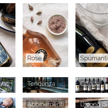
Rosé
Spumanti
iati
Tendenza
Offerte
Abbinamenti
Dicono di