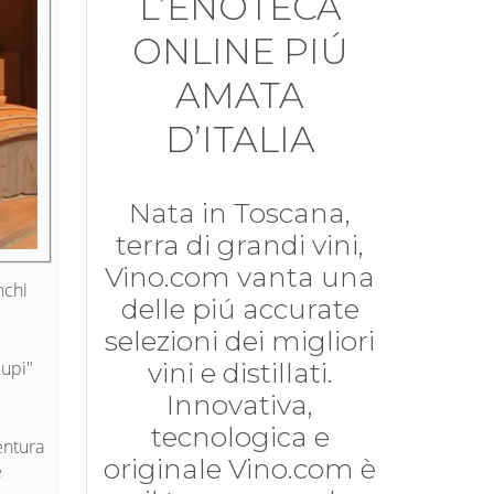
L’ENOTECA
ONLINE PIÚ
AMATA
D’ITALIA
Nata in Toscana,
terra di grandi vini,
Vino.com vanta una
nchi
delle piú accurate
selezioni dei migliori
vini e distillati.
lupi"
Innovativa,
tecnologica e
entura
originale Vino.com è
e