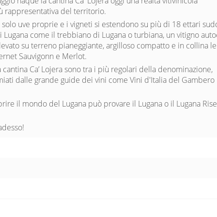
aggio naque la cantina Ca' Lojera oggi una realtà vitivinicola
ù rappresentativa del territorio.
a solo uve proprie e i vigneti si estendono su più di 18 ettari sudd
i Lugana come il trebbiano di Lugana o turbiana, un vitigno aut
levato su terreno pianeggiante, argilloso compatto e in collina l
rnet Sauvigonn e Merlot.
a cantina Ca’ Lojera sono tra i più regolari della denominazione,
iati dalle grande guide dei vini come Vini d'Italia del Gambero
rire il mondo del Lugana può provare il Lugana o il Lugana Rise
 adesso!