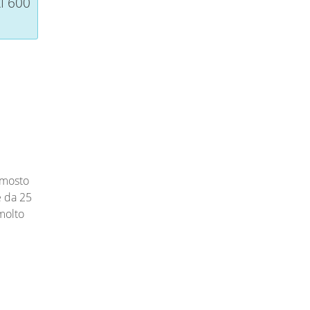
I 600
 mosto
e da 25
molto