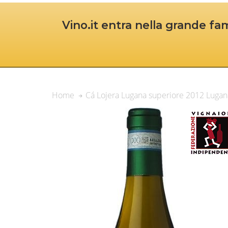
Vino.it entra nella grande fam
Cá Lojera Lugana superiore 2012 Luga
Home