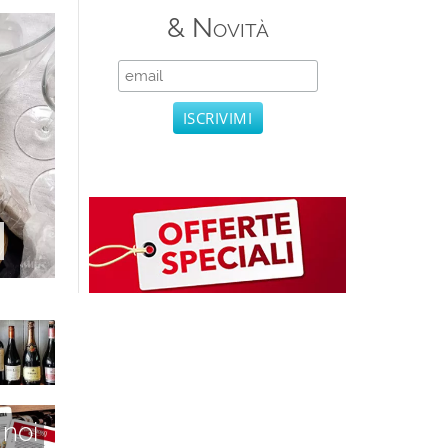
& Novità
 noi