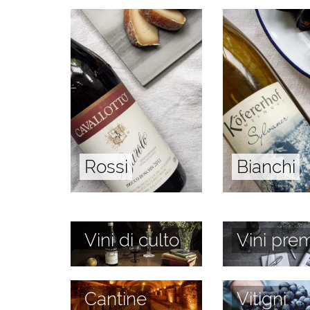
Rossi
Bianchi
Vini di culto
Vini prem
Cantine
Vitigni