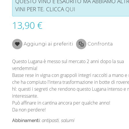
QUESTO VINO È ESAURITO MA ABBIAMO ALTR
VINI PER TE. CLICCA
QUI
13,90 €
Aggiungi ai preferiti
Confronta
Questo Lugana è messo sul mercato 2 anni dopo la sua
vendemmia!
Basse rese in vigna con grappoli integri raccolti a mano e
che ha compiuto l'intera trasformazione in botte di rover
hl: questi i segreti che rendono questo Lugana intenso e 
interessante.
Può affinare in cantina ancora per qualche anno!
Da non perdere!
Abbinamenti:
antipasti, salumi