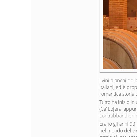
I vini bianchi de
italiani, ed è pro
romantica storia d
Tutto ha inizio i
(Ca’ Lojera, appu
contrabbandieri e
Erano gli anni 90
nel mondo del vi