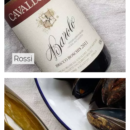
Rossi