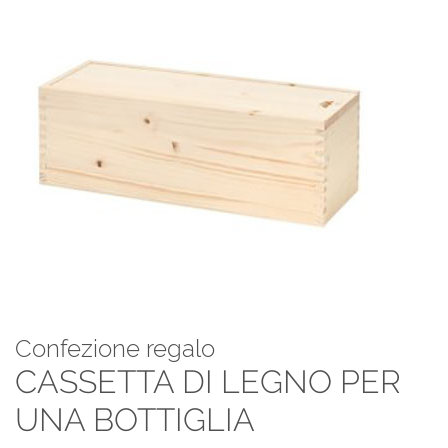
Confezione regalo
CASSETTA DI LEGNO PER
UNA BOTTIGLIA