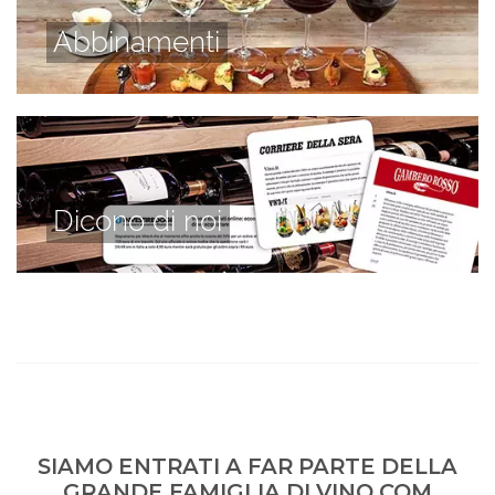
Abbinamenti
Dicono di noi
SIAMO ENTRATI A FAR PARTE DELLA
GRANDE FAMIGLIA DI VINO.COM