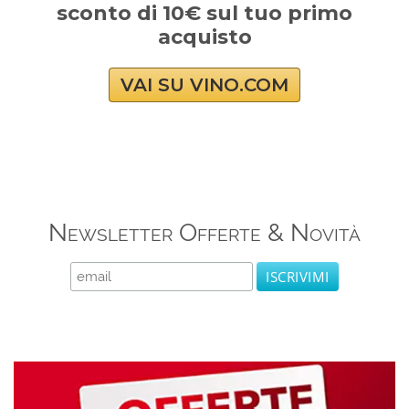
sconto di 10€ sul tuo primo
acquisto
VAI SU VINO.COM
Newsletter Offerte & Novità