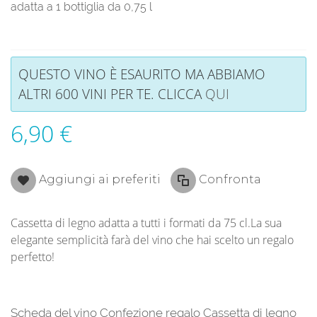
adatta a 1 bottiglia da 0,75 l
QUESTO VINO È ESAURITO MA ABBIAMO
ALTRI 600 VINI PER TE. CLICCA
QUI
6,90 €
Aggiungi ai preferiti
Confronta
Cassetta di legno adatta a tutti i formati da 75 cl.La sua
elegante semplicità farà del vino che hai scelto un regalo
perfetto!
Scheda del vino Confezione regalo Cassetta di legno