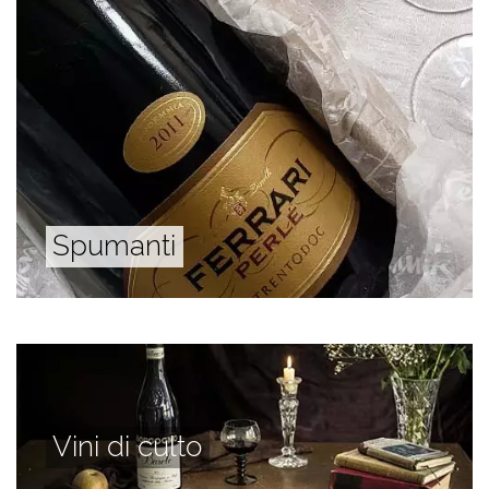
Spumanti
Vini di culto