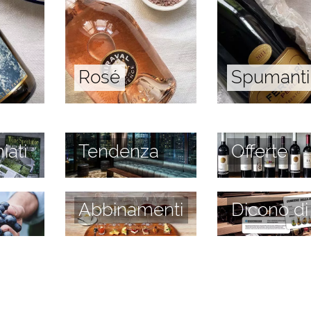
Rosé
Spumanti
iati
Tendenza
Offerte
Abbinamenti
Dicono di