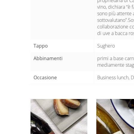
proprietaria di Cas
vino, dichiara “è 
sono più attente a
sottovalutano”.So
collaborazione co
di uve a bacca ros
Tappo
Sughero
Abbinamenti
primi a base carn
mediamente stag
Occasione
Business lunch, D