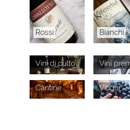
Rossi
Bianchi
Vini di culto
Vini prem
Cantine
Vitigni