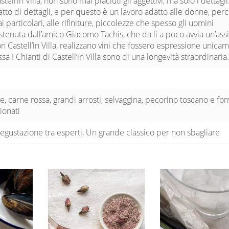
tell’in Villa, non sono mai piaciuti gli aggettivi, ma solo i dettagli.
fatto di dettagli, e per questo è un lavoro adatto alle donne, per
i particolari, alle rifiniture, piccolezze che spesso gli uomini
stenuta dall’amico Giacomo Tachis, che da lì a poco avvia un’ass
n Castell’in Villa, realizzano vini che fossero espressione unica
sa I Chianti di Castell’in Villa sono di una longevità straordinaria
e, carne rossa, grandi arrosti, selvaggina, pecorino toscano e fo
ionati
egustazione tra esperti, Un grande classico per non sbagliare