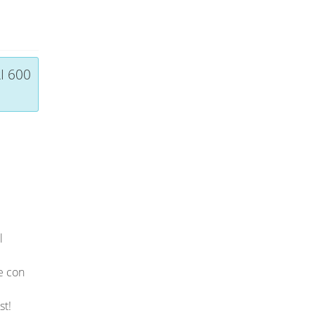
I 600
l
 e con
st!