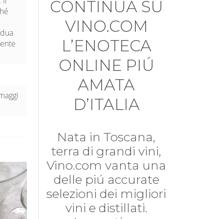
 Il
CONTINUA SU
ché
VINO.COM
idua
L’ENOTECA
mente
.
ONLINE PIÚ
AMATA
rmaggi
D’ITALIA
Nata in Toscana,
terra di grandi vini,
Vino.com vanta una
delle piú accurate
selezioni dei migliori
vini e distillati.