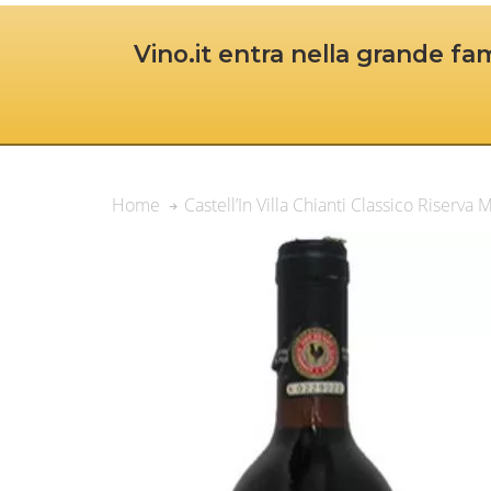
Vino.it entra nella grande fam
Castell’In Villa Chianti Classico Riser
Home