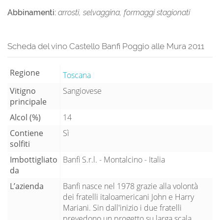
Abbinamenti:
arrosti, selvaggina, formaggi stagionati
Scheda del vino Castello Banfi Poggio alle Mura 2011
Regione
Toscana
Vitigno
Sangiovese
principale
Alcol (%)
14
Contiene
Sì
solfiti
Imbottigliato
Banfi S.r.l. - Montalcino - Italia
da
L’azienda
Banfi nasce nel 1978 grazie alla volontà
dei fratelli italoamericani John e Harry
Mariani. Sin dall'inizio i due fratelli
prevedono un progetto su larga scala,