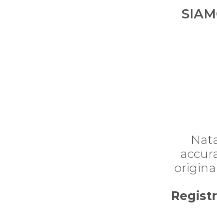
SIAM
Nata
accura
origina
Registr