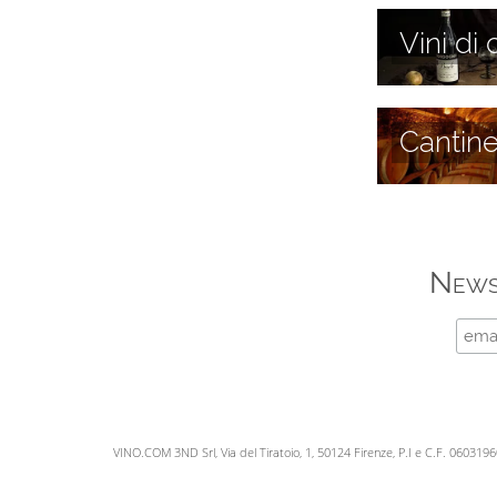
Vini di 
Cantin
News
VINO.COM 3ND Srl, Via del Tiratoio, 1, 50124 Firenze, P.I e C.F. 060319