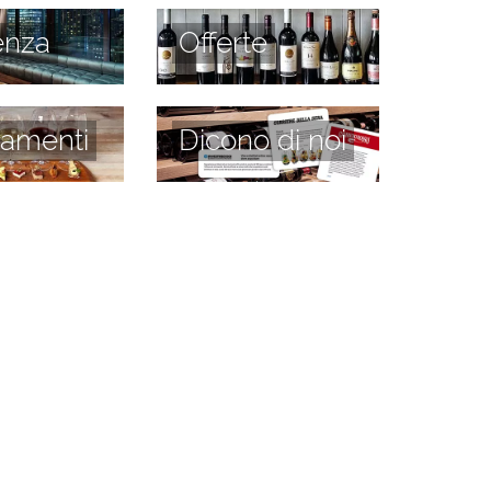
enza
Offerte
amenti
Dicono di noi