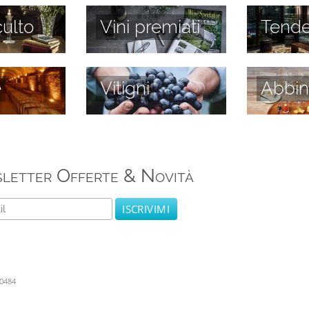
culto
Vini premiati
Tend
e
Vitigni
Abbin
letter Offerte & Novità
60484