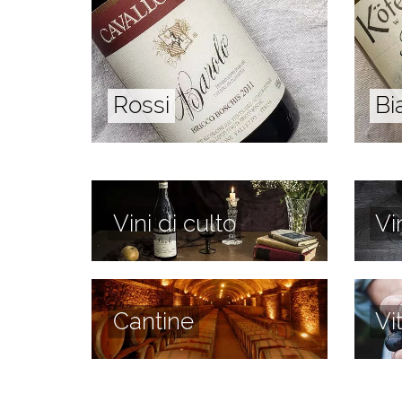
Rossi
Bi
Vini di culto
Vi
Cantine
Vi