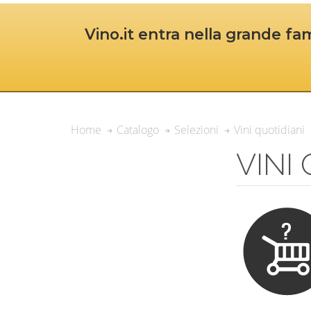
Vino.it entra nella grande fam
Vini quotidiani
Home
Catalogo
Selezioni
VINI