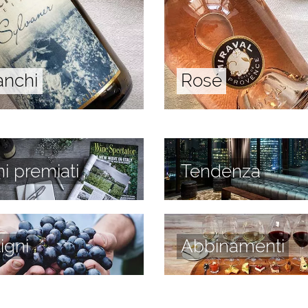
anchi
Rosé
ni premiati
Tendenza
tigni
Abbinamenti