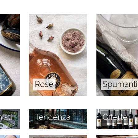
Rosé
Spumanti
iati
Tendenza
Offerte