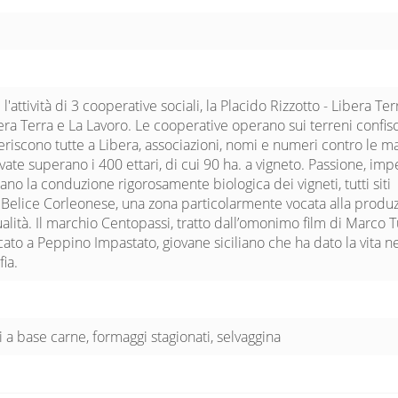
'attività di 3 cooperative sociali, la Placido Rizzotto - Libera Terr
bera Terra e La Lavoro. Le cooperative operano sui terreni confisc
riscono tutte a Libera, associazioni, nomi e numeri contro le ma
ivate superano i 400 ettari, di cui 90 ha. a vigneto. Passione, im
o la conduzione rigorosamente biologica dei vigneti, tutti siti
to Belice Corleonese, una zona particolarmente vocata alla produ
ualità. Il marchio Centopassi, tratto dall’omonimo film di Marco T
ato a Peppino Impastato, giovane siciliano che ha dato la vita ne
fia.
i a base carne, formaggi stagionati, selvaggina