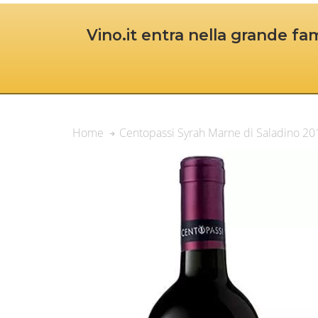
Vino.it entra nella grande fam
Centopassi Syrah Marne di Saladino 201
Home