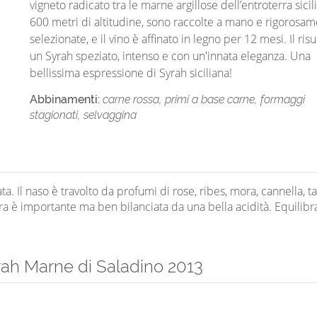
vigneto radicato tra le marne argillose dell’entroterra sicil
600 metri di altitudine, sono raccolte a mano e rigorosa
selezionate, e il vino è affinato in legno per 12 mesi. Il risu
un Syrah speziato, intenso e con un'innata eleganza. Una
bellissima espressione di Syrah siciliana!
Abbinamenti:
carne rossa, primi a base carne, formaggi
stagionati, selvaggina
a. Il naso è travolto da profumi di rose, ribes, mora, cannella, t
tura è importante ma ben bilanciata da una bella acidità. Equilibr
ah Marne di Saladino 2013