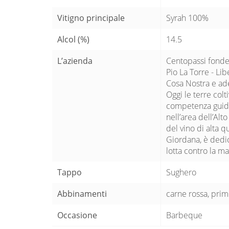
Vitigno principale
Syrah 100%
Alcol (%)
14.5
L’azienda
Centopassi fonde l
Pio La Torre - Li
Cosa Nostra e ade
Oggi le terre colt
competenza guidan
nell’area dell’Al
del vino di alta q
Giordana, è dedic
lotta contro la ma
Tappo
Sughero
Abbinamenti
carne rossa, prim
Occasione
Barbeque