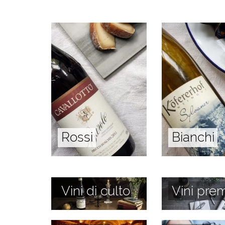
Rossi
Bianchi
Vini di culto
Vini prem