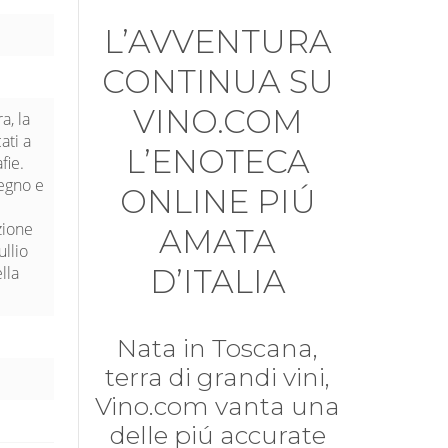
L’AVVENTURA
CONTINUA SU
VINO.COM
a, la
ati a
L’ENOTECA
fie.
pegno e
ONLINE PIÚ
zione
AMATA
ullio
lla
D’ITALIA
Nata in Toscana,
terra di grandi vini,
Vino.com vanta una
delle piú accurate