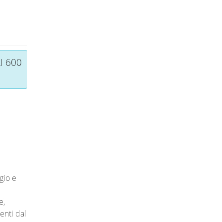
I 600
gio e
e,
enti dal