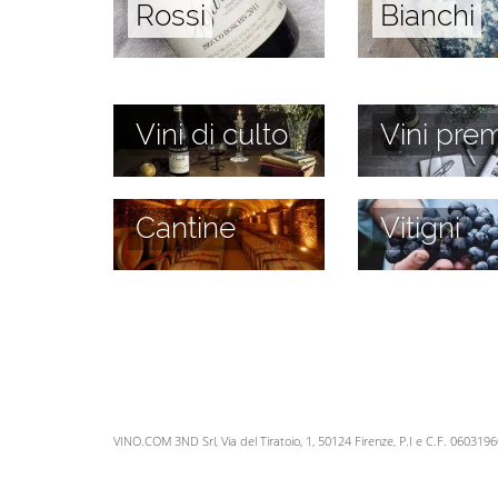
Rossi
Bianchi
Vini di culto
Vini prem
Cantine
Vitigni
VINO.COM 3ND Srl, Via del Tiratoio, 1, 50124 Firenze, P.I e C.F. 060319