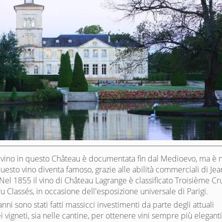
 vino in questo Château è documentata fin dal Medioevo, ma è 
questo vino diventa famoso, grazie alle abilità commerciali di Jea
Nel 1855 il vino di Château Lagrange è classificato Troisième Cr
u Classés, in occasione dell'esposizione universale di Parigi.
anni sono stati fatti massicci investimenti da parte degli attuali
ei vigneti, sia nelle cantine, per ottenere vini sempre più eleganti