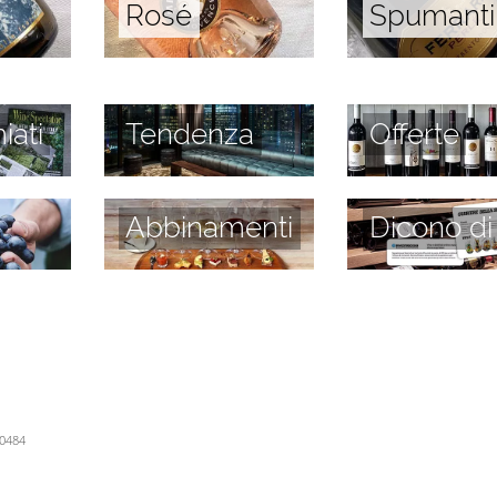
Rosé
Spumanti
iati
Tendenza
Offerte
Abbinamenti
Dicono di
60484