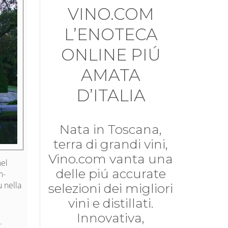
VINO.COM
L’ENOTECA
ONLINE PIÚ
AMATA
D’ITALIA
Nata in Toscana,
terra di grandi vini,
Vino.com vanta una
nel
delle piú accurate
n-
u nella
selezioni dei migliori
vini e distillati.
Innovativa,
.