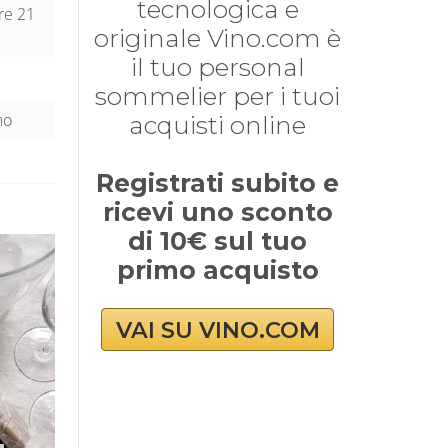
tecnologica e
tre 21
originale Vino.com è
il tuo personal
sommelier per i tuoi
no
acquisti online
Registrati subito e
ricevi uno sconto
di 10€ sul tuo
primo acquisto
VAI SU VINO.COM