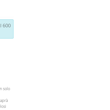
I 600
n solo
saprà
losi