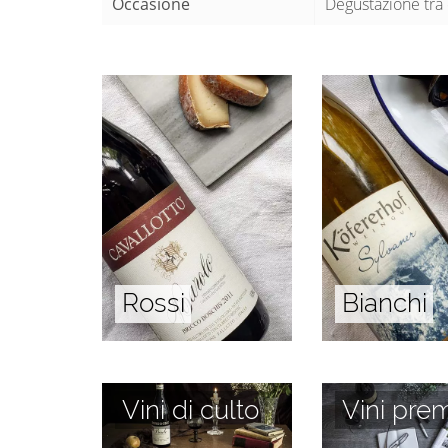
Occasione
Degustazione tra 
Rossi
Bianchi
Vini di culto
Vini prem