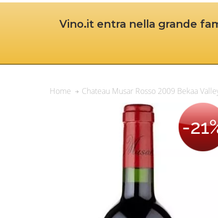
Vino.it entra nella grande fam
Chateau Musar Rosso 2009 Bekaa Valle
Home
-21