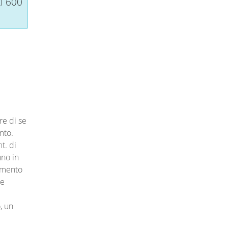
I 600
re di se
nto.
t. di
nno in
cemento
 e
, un