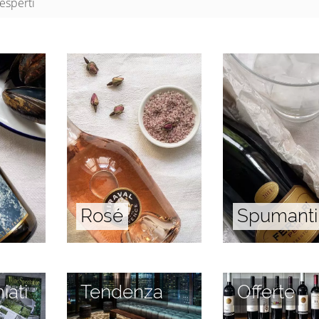
esperti
Rosé
Spumanti
iati
Tendenza
Offerte