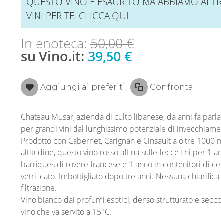
QUESTO VINO È ESAURITO MA ABBIAMO ALTR
VINI PER TE. CLICCA
QUI
In enoteca:
50,00 €
su Vino.it:
39,50 €
Aggiungi ai preferiti
Confronta
Chateau Musar, azienda di culto libanese, da anni fa parla
per grandi vini dal lunghissimo potenziale di invecchiame
Prodotto con Cabernet, Carignan e Cinsault a oltre 1000 m
altitudine, questo vino rosso affina sulle fecce fini per 1 a
barriques di rovere francese e 1 anno in contenitori di 
vetrificato. Imbottigliato dopo tre anni. Nessuna chiarifica
filtrazione.
Vino bianco dai profumi esotici, denso strutturato e secco
vino che va servito a 15°C.