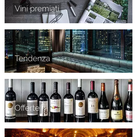
Vini premiati
Tendenza
Offerte