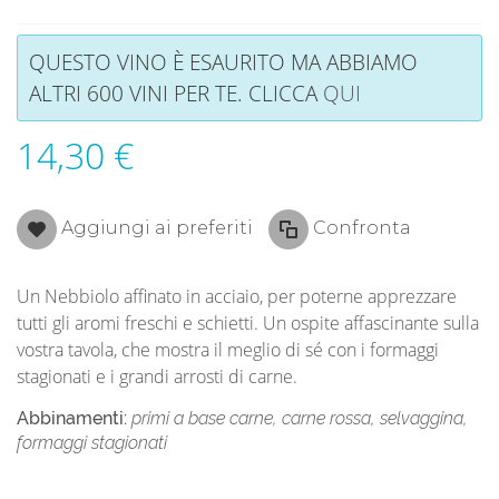
QUESTO VINO È ESAURITO MA ABBIAMO
ALTRI 600 VINI PER TE. CLICCA
QUI
14,30 €
Aggiungi ai preferiti
Confronta
Un Nebbiolo affinato in acciaio, per poterne apprezzare
tutti gli aromi freschi e schietti. Un ospite affascinante sulla
vostra tavola, che mostra il meglio di sé con i formaggi
stagionati e i grandi arrosti di carne.
Abbinamenti:
primi a base carne, carne rossa, selvaggina,
formaggi stagionati