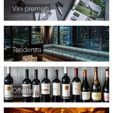
Vini premiati
Tendenza
Offerte