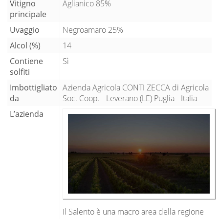
Vitigno
Aglianico 85%
principale
Uvaggio
Negroamaro 25%
Alcol (%)
14
Contiene
Sì
solfiti
Imbottigliato
Azienda Agricola CONTI ZECCA di Agricola
da
Soc. Coop. - Leverano (LE) Puglia - Italia
L’azienda
Il Salento è una macro area della regione