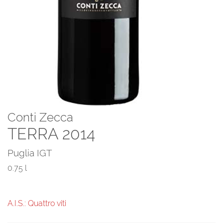
Conti Zecca
TERRA 2014
Puglia IGT
0.75 l
A.I.S.: Quattro viti