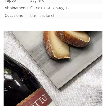
Tappo
Sughero
Abbinamenti
Carne rossa, selvaggina
Occasione
Business lunch