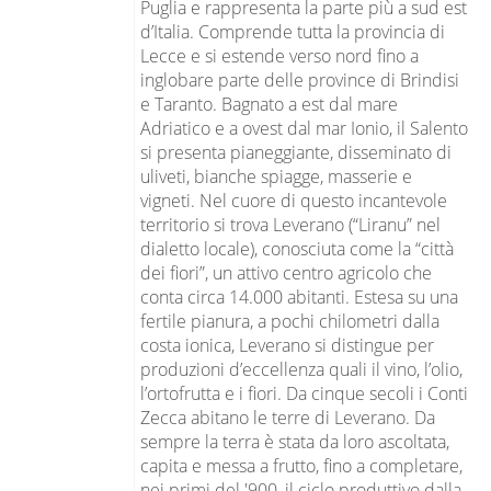
Puglia e rappresenta la parte più a sud est
d’Italia. Comprende tutta la provincia di
Lecce e si estende verso nord fino a
inglobare parte delle province di Brindisi
e Taranto. Bagnato a est dal mare
Adriatico e a ovest dal mar Ionio, il Salento
si presenta pianeggiante, disseminato di
uliveti, bianche spiagge, masserie e
vigneti. Nel cuore di questo incantevole
territorio si trova Leverano (“Liranu” nel
dialetto locale), conosciuta come la “città
dei fiori”, un attivo centro agricolo che
conta circa 14.000 abitanti. Estesa su una
fertile pianura, a pochi chilometri dalla
costa ionica, Leverano si distingue per
produzioni d’eccellenza quali il vino, l’olio,
l’ortofrutta e i fiori. Da cinque secoli i Conti
Zecca abitano le terre di Leverano. Da
sempre la terra è stata da loro ascoltata,
capita e messa a frutto, fino a completare,
nei primi del '900, il ciclo produttivo dalla