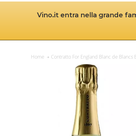
Vino.it entra nella grande fam
Contratto For England Blanc de Blancs
Home