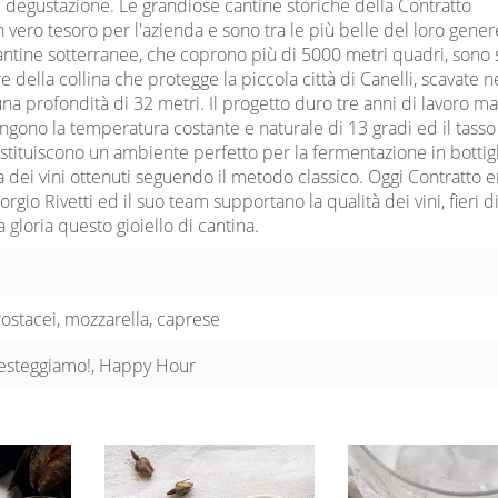
degustazione. Le grandiose cantine storiche della Contratto
vero tesoro per l'azienda e sono tra le più belle del loro gener
ntine sotterranee, che coprono più di 5000 metri quadri, sono 
e della collina che protegge la piccola città di Canelli, scavate n
una profondità di 32 metri. Il progetto duro tre anni di lavoro m
gono la temperatura costante e naturale di 13 gradi ed il tasso
stituiscono un ambiente perfetto per la fermentazione in bottigl
 dei vini ottenuti seguendo il metodo classico. Oggi Contratto e
rgio Rivetti ed il suo team supportano la qualità dei vini, fieri d
ca gloria questo gioiello di cantina.
rostacei, mozzarella, caprese
Festeggiamo!, Happy Hour