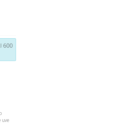
I 600
o
e uve