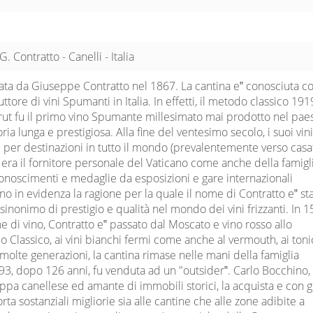
. Contratto - Canelli - Italia
ata da Giuseppe Contratto nel 1867. La cantina e‟ conosciuta c
tore di vini Spumanti in Italia. In effetti, il metodo classico 191
rut fu il primo vino Spumante millesimato mai prodotto nel pae
ria lunga e prestigiosa. Alla fine del ventesimo secolo, i suoi vin
i per destinazioni in tutto il mondo (prevalentemente verso casa
to era il fornitore personale del Vaticano come anche della famigl
iconoscimenti e medaglie da esposizioni e gare internazionali
o in evidenza la ragione per la quale il nome di Contratto e‟ st
inonimo di prestigio e qualità nel mondo dei vini frizzanti. In 1
e di vino, Contratto e‟ passato dal Moscato e vino rosso allo
lassico, ai vini bianchi fermi come anche al vermouth, ai toni
 molte generazioni, la cantina rimase nelle mani della famiglia
93, dopo 126 anni, fu venduta ad un "outsider‟. Carlo Bocchino,
ppa canellese ed amante di immobili storici, la acquista e con 
ta sostanziali migliorie sia alle cantine che alle zone adibite a