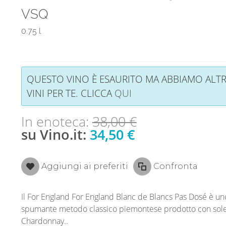
VSQ
0.75 l
QUESTO VINO È ESAURITO MA ABBIAMO ALTR
VINI PER TE. CLICCA
QUI
In enoteca:
38,00 €
su Vino.it:
34,50 €
Aggiungi ai preferiti
Confronta
Il For England For England Blanc de Blancs Pas Dosé è un
spumante metodo classico piemontese prodotto con sol
Chardonnay..