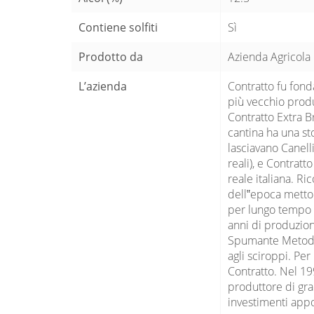
Contiene solfiti
Sì
Prodotto da
Azienda Agricola G
L’azienda
Contratto fu fond
più vecchio produt
Contratto Extra B
cantina ha una sto
lasciavano Canell
reali), e Contrat
reale italiana. R
dell‟epoca metton
per lungo tempo s
anni di produzion
Spumante Metodo C
agli sciroppi. Per
Contratto. Nel 19
produttore di gra
investimenti appor