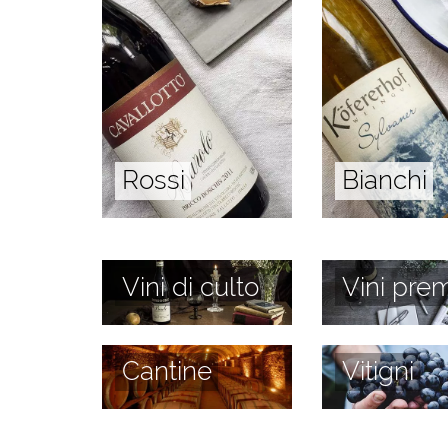
Rossi
Bianchi
Vini di culto
Vini prem
Cantine
Vitigni