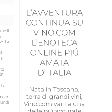
L’AVVENTURA
CONTINUA SU
VINO.COM
ome il
9
L’ENOTECA
se. La
i
ONLINE PIÚ
ti
ia
AMATA
ato
D’ITALIA
50
ci e
Nata in Toscana,
terra di grandi vini,
 noto
grandi
Vino.com vanta una
delle piú accurate