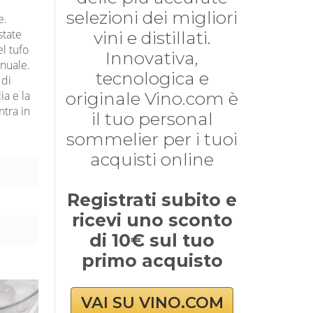
selezioni dei migliori
e.
state
vini e distillati.
el tufo
Innovativa,
anuale.
tecnologica e
 di
ia e la
originale Vino.com è
ntra in
il tuo personal
i
sommelier per i tuoi
acquisti online
Registrati subito e
ricevi uno sconto
di 10€ sul tuo
primo acquisto
VAI SU VINO.COM