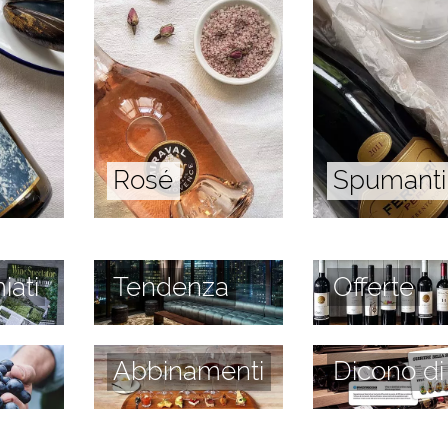
Rosé
Spumanti
iati
Tendenza
Offerte
Abbinamenti
Dicono di