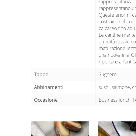
rappresentanza e 
rappresentano un 
Queste enormi ca
costruite nel cuor
calcareo fino ad 
Le cantine manten
umidità ideale co
maturazione lenta
una nuova era; Gio
riportare all'anti
Tappo
Sughero
Abbinamenti
sushi, salmone, c
Occasione
Business lunch, 