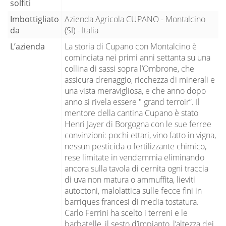
solfiti
Imbottigliato
Azienda Agricola CUPANO - Montalcino
da
(SI) - Italia
L’azienda
La storia di Cupano con Montalcino è
cominciata nei primi anni settanta su una
collina di sassi sopra l’Ombrone, che
assicura drenaggio, ricchezza di minerali e
una vista meravigliosa, e che anno dopo
anno si rivela essere " grand terroir”. Il
mentore della cantina Cupano è stato
Henri Jayer di Borgogna con le sue ferree
convinzioni: pochi ettari, vino fatto in vigna,
nessun pesticida o fertilizzante chimico,
rese limitate in vendemmia eliminando
ancora sulla tavola di cernita ogni traccia
di uva non matura o ammuffita, lieviti
autoctoni, malolattica sulle fecce fini in
barriques francesi di media tostatura.
Carlo Ferrini ha scelto i terreni e le
barbatelle, il sesto d’impianto, l’altezza dei