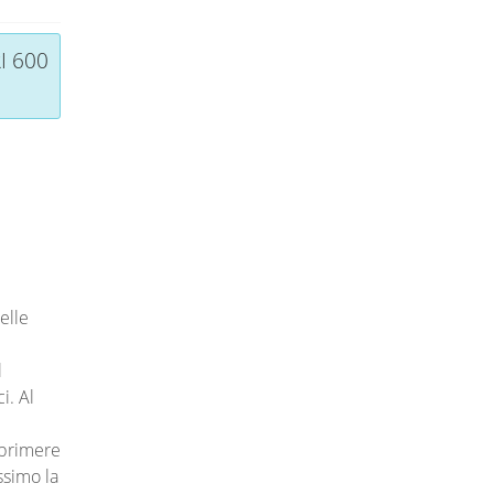
I 600
elle
l
i. Al
sprimere
ssimo la