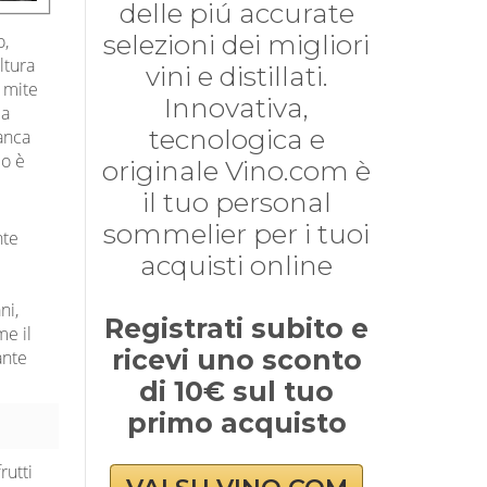
delle piú accurate
selezioni dei migliori
o,
ltura
vini e distillati.
a mite
Innovativa,
da
tecnologica e
ianca
io è
originale Vino.com è
a
il tuo personal
sommelier per i tuoi
nte
acquisti online
ni,
Registrati subito e
me il
ricevi uno sconto
ante
di 10€ sul tuo
primo acquisto
rutti