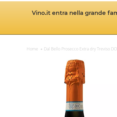
Vino.it entra nella grande fam
Dal Bello Prosecco Extra dry Treviso D
Home