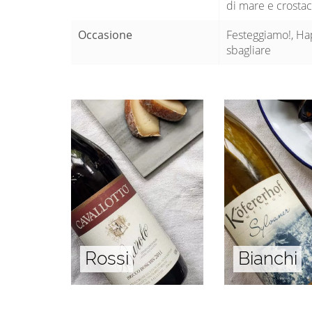
di mare e crostac
Occasione
Festeggiamo!, Hap
sbagliare
Rossi
Bianchi