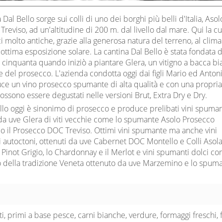
 Dal Bello sorge sui colli di uno dei borghi più belli d'Italia, Asol
 Treviso, ad un'altitudine di 200 m. dal livello dal mare. Qui la cu
ci molto antiche, grazie alla generosa natura del terreno, al clim
'ottima esposizione solare. La cantina Dal Bello è stata fondata 
ni cinquanta quando iniziò a piantare Glera, un vitigno a bacca b
del prosecco. L'azienda condotta oggi dai figli Mario ed Anton
uce un vino prosecco spumante di alta qualità e con una propri
ossono essere degustati nelle versioni Brut, Extra Dry e Dry.
llo oggi è sinonimo di prosecco e produce prelibati vini spuma
da uve Glera di viti vecchie come lo spumante Asolo Prosecco
 il Prosecco DOC Treviso. Ottimi vini spumante ma anche vini
ni autoctoni, ottenuti da uve Cabernet DOC Montello e Colli Asola
 Pinot Grigio, lo Chardonnay e il Merlot e vini spumanti dolci co
no della tradizione Veneta ottenuto da uve Marzemino e lo spum
ti, primi a base pesce, carni bianche, verdure, formaggi freschi, f