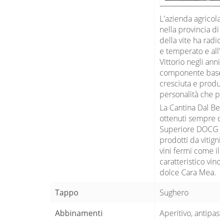
L'azienda agricola
nella provincia di
della vite ha radi
e temperato e all
Vittorio negli an
componente base 
cresciuta e prod
personalità che p
La Cantina Dal Be
ottenuti sempre 
Superiore DOCG o
prodotti da vitig
vini fermi come il
caratteristico vi
dolce Cara Mea.
Tappo
Sughero
Abbinamenti
Aperitivo, antipas