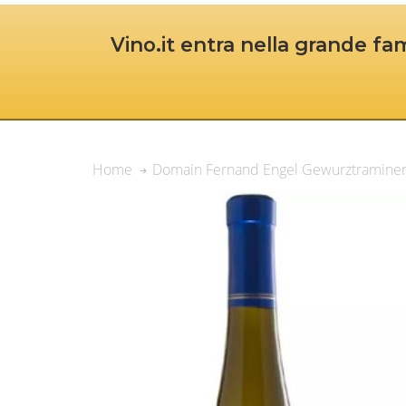
Vino.it entra nella grande fam
Domain Fernand Engel Gewurztraminer
Home