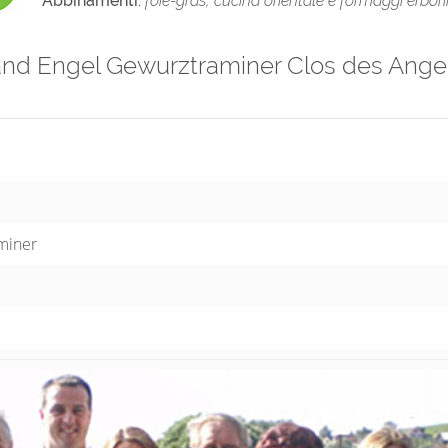
Abbinamenti:
foie-gras, cucina orientale e formaggi erbori
and Engel Gewurztraminer Clos des Ange
miner