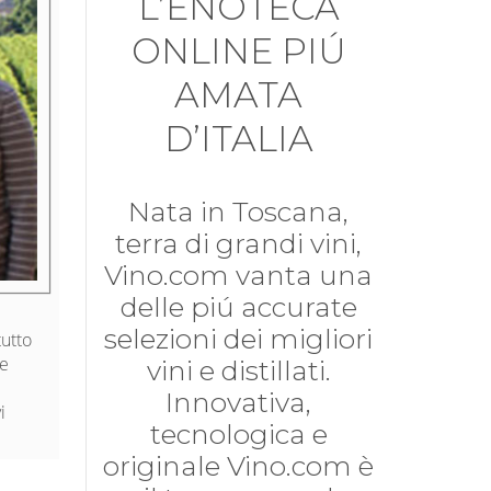
L’ENOTECA
ONLINE PIÚ
AMATA
D’ITALIA
Nata in Toscana,
terra di grandi vini,
Vino.com vanta una
delle piú accurate
l
selezioni dei migliori
tutto
 e
vini e distillati.
Innovativa,
i
tecnologica e
originale Vino.com è