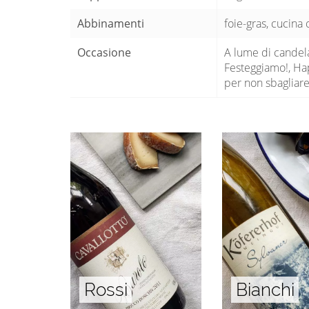
Abbinamenti
foie-gras, cucina 
Occasione
A lume di candela
Festeggiamo!, Hap
per non sbagliar
Rossi
Bianchi