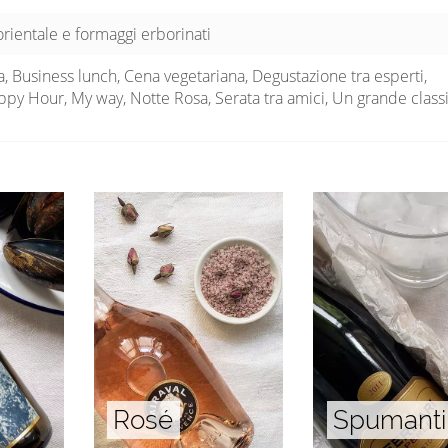
orientale e formaggi erborinati
, Business lunch, Cena vegetariana, Degustazione tra esperti,
py Hour, My way, Notte Rosa, Serata tra amici, Un grande class
e
Rosé
Spumanti