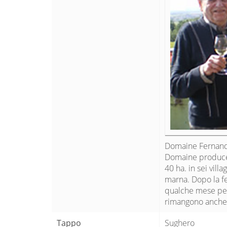
Domaine Fernand E
Domaine produce e
40 ha. in sei villa
marna. Dopo la fe
qualche mese per s
rimangono anche
Tappo
Sughero