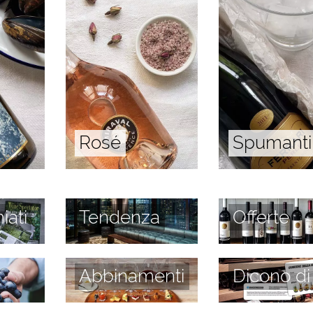
Rosé
Spumanti
iati
Tendenza
Offerte
Abbinamenti
Dicono di