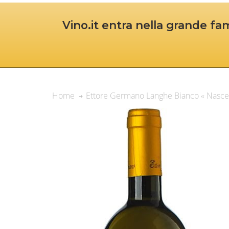
Vino.it entra nella grande fam
Ettore Germano Langhe Bianco « Nasce
Home