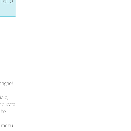
I 600
Langhe!
iaio,
delicata
che
n menu