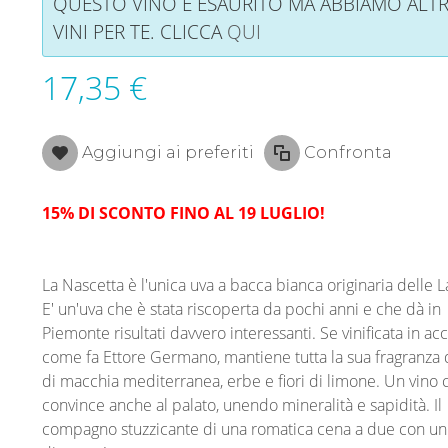
QUESTO VINO È ESAURITO MA ABBIAMO ALTR
VINI PER TE. CLICCA
QUI
17,35 €
Aggiungi ai preferiti
Confronta
15% DI SCONTO FINO AL 19 LUGLIO!
La Nascetta è l'unica uva a bacca bianca originaria delle 
E' un'uva che è stata riscoperta da pochi anni e che dà in
Piemonte risultati davvero interessanti. Se vinificata in acc
come fa Ettore Germano, mantiene tutta la sua fragranza 
di macchia mediterranea, erbe e fiori di limone. Un vino 
convince anche al palato, unendo mineralità e sapidità. Il
compagno stuzzicante di una romatica cena a due con u