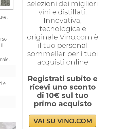
selezioni dei migliori
vini e distillati.
uve.
Innovativa,
tecnologica e
originale Vino.com è
orso
il tuo personal
il
sommelier per i tuoi
nale.
acquisti online
Registrati subito e
i e
ricevi uno sconto
di 10€ sul tuo
primo acquisto
VAI SU VINO.COM