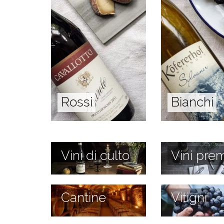
Rossi
Bianchi
Vini di culto
Vini prem
Cantine
Vitigni