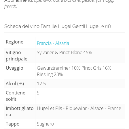
Abbinamenti:
aperitivo, carni bianche, pesce, formaggi
freschi
Scheda del vino Famille Hugel Gentil Hugel 2018
Regione
Francia - Alsazia
Vitigno
Sylvaner & Pinot Blanc 45%
principale
Uvaggio
Gewurztraminer 10% Pinot Gris 16%;
Riesling 23%
Alcol (%)
12.5
Contiene
Sì
solfiti
Imbottigliato
Hugel et Fils - Riquewihr - Alsace - France
da
Tappo
Sughero