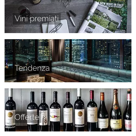
Vini premiati
Tendenza
Offerte