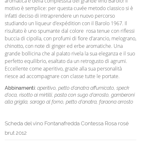
aromatica e della complessità del grande vino Barolo! Il
motivo è semplice: per questa cuvée metodo classico si è
infatti deciso di intraprendere un nuovo percorso
studiando un liqueur d’expédition con il Barolo 1967. Il
risultato è uno spumante dal colore rosa tenue con riflessi
buccia di cipolla, con profumi di fiore d’arancio, melograno,
chinotto, con note di ginger ed erbe aromatiche. Una
grande bollicina che al palato rivela la sua eleganza e il suo
perfetto equilibrio, esaltato da un retrogusto di agrumi.
Eccellente come aperitivo, grazie alla sua personalità
riesce ad accompagnare con classe tutte le portate.
Abbinamenti:
aperitivo, petto d'anatra affumicato, speck
d'oca, risotto ai mirtilli, pasta con sugo d'arrosto, gamberoni
alla griglia, sarago al forno, petto d'anatra, faraona arrosto
Scheda del vino Fontanafredda Contessa Rosa rosé
brut 2012