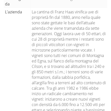
da
L’azienda
La cantina di Franz Haas vinifica uve di
proprietà fin dal 1880, anno nella quale
sono state gettate le basi dell’attuale
azienda che viene tramandata da sette
generazioni. Oggi lavora uve di 50 ettari, di
cui 28 di proprietà mentre i restanti sono
di piccoli viticoltori con vigneti in
microzone particolarmente vocate. I
vigneti sono tutti nei comuni di Montagna
ed Egna, sul fianco della montagna del
Cilson, e si trovano ad altitudini tra i 240 e
gli 850 metri s.l.m.; i terreni sono di varie
formazioni, dalla sabbia porfidica,
all’argilla fino a terreni ad alto contenuto di
calcare. Tra gli anni 1982 e 1986 ebbe
inizio un radicale cambiamento nei
vigneti: iniziarono a creare nuovi vigneti
con densità da 6.000 fino a 12.500 viti per
ettaro e selezionando piante a bassissime