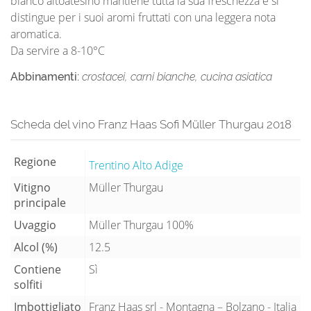
bianco altoatesino mantiene tutta la sua freschezza e si
distingue per i suoi aromi fruttati con una leggera nota
aromatica.
Da servire a 8-10°C
Abbinamenti:
crostacei, carni bianche, cucina asiatica
Scheda del vino Franz Haas Sofi Müller Thurgau 2018
Regione
Trentino Alto Adige
Vitigno
Müller Thurgau
principale
Uvaggio
Müller Thurgau 100%
Alcol (%)
12.5
Contiene
Sì
solfiti
Imbottigliato
Franz Haas srl - Montagna – Bolzano - Italia