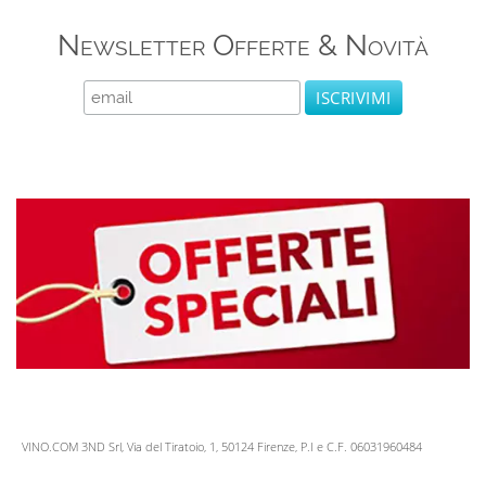
Newsletter Offerte & Novità
VINO.COM 3ND Srl, Via del Tiratoio, 1, 50124 Firenze, P.I e C.F. 06031960484