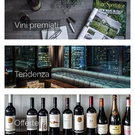
Vini premiati
Tendenza
Offerte