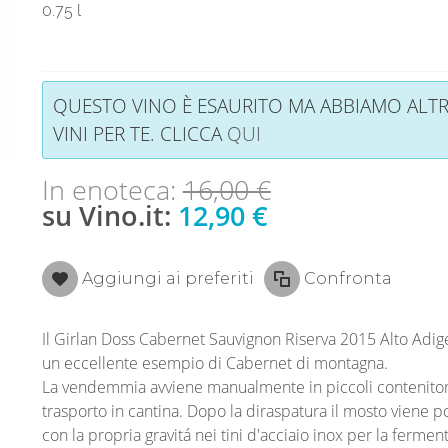
0.75 l
QUESTO VINO È ESAURITO MA ABBIAMO ALTR
VINI PER TE. CLICCA
QUI
In enoteca:
16,00 €
su Vino.it:
12,90 €
Aggiungi ai preferiti
Confronta
Il Girlan Doss Cabernet Sauvignon Riserva 2015 Alto Adi
un eccellente esempio di Cabernet di montagna.
La vendemmia avviene manualmente in piccoli contenitori
trasporto in cantina. Dopo la diraspatura il mosto viene p
con la propria gravitá nei tini d'acciaio inox per la fermen