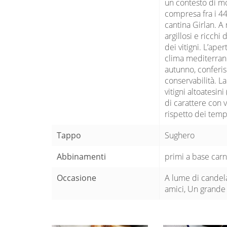
un contesto di mor
compresa fra i 448
cantina Girlan. A
argillosi e ricchi
dei vitigni. L’ape
clima mediterraneo
autunno, conferi
conservabilità. La 
vitigni altoatesin
di carattere con v
rispetto dei tempi
Tappo
Sughero
Abbinamenti
primi a base carn
Occasione
A lume di candela
amici, Un grande 