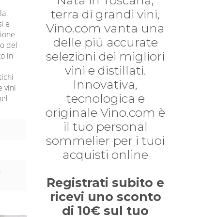
Nata in Toscana,
terra di grandi vini,
la
i e
Vino.com vanta una
zione
delle piú accurate
so del
selezioni dei migliori
to in
vini e distillati.
tichi
Innovativa,
e vini
tecnologica e
nel
originale Vino.com è
il tuo personal
sommelier per i tuoi
acquisti online
a
Registrati subito e
ricevi uno sconto
di 10€ sul tuo