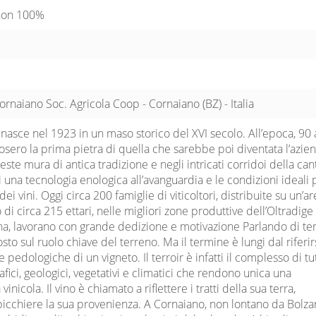
non 100%
ornaiano Soc. Agricola Coop - Cornaiano (BZ) - Italia
 nasce nel 1923 in un maso storico del XVI secolo. All’epoca, 90 
 posero la prima pietra di quella che sarebbe poi diventata l’azie
este mura di antica tradizione e negli intricati corridoi della cant
i una tecnologia enologica all’avanguardia e le condizioni ideali 
ei vini. Oggi circa 200 famiglie di viticoltori, distribuite su un’a
o di circa 215 ettari, nelle migliori zone produttive dell’Oltradige
na, lavorano con grande dedizione e motivazione Parlando di ter
sto sul ruolo chiave del terreno. Ma il termine è lungi dal riferir
he pedologiche di un vigneto. Il terroir è infatti il complesso di tut
afici, geologici, vegetativi e climatici che rendono unica una
nicola. Il vino è chiamato a riflettere i tratti della sua terra,
cchiere la sua provenienza. A Cornaiano, non lontano da Bolzan