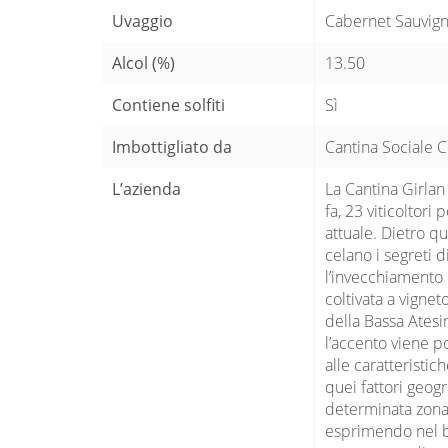
Uvaggio
Cabernet Sauvig
Alcol (%)
13.50
Contiene solfiti
Sì
Imbottigliato da
Cantina Sociale C
L’azienda
La Cantina Girlan
fa, 23 viticoltori
attuale. Dietro qu
celano i segreti d
l’invecchiamento d
coltivata a vignet
della Bassa Atesi
l’accento viene po
alle caratteristic
quei fattori geogr
determinata zona vi
esprimendo nel bi