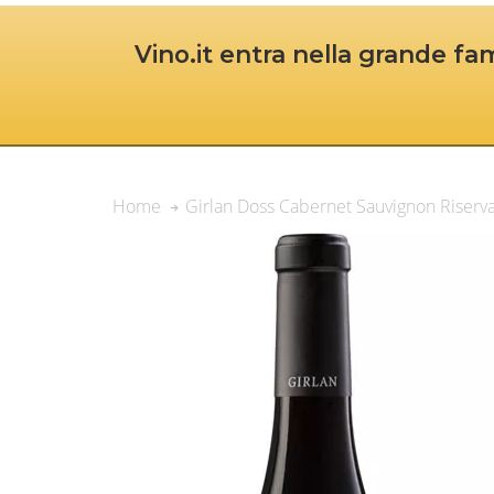
Vino.it entra nella grande fam
Girlan Doss Cabernet Sauvignon Riserv
Home