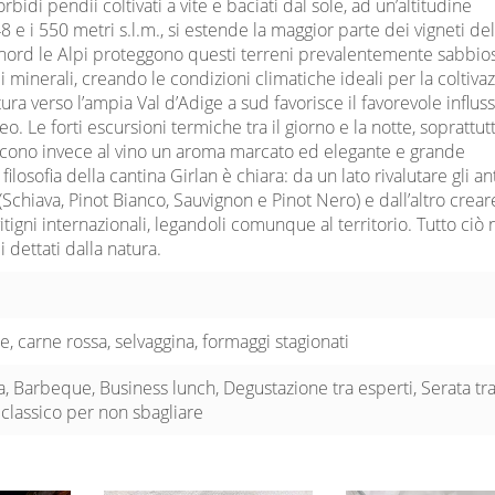
bidi pendii coltivati a vite e baciati dal sole, ad un’altitudine
 e i 550 metri s.l.m., si estende la maggior parte dei vigneti del
 nord le Alpi proteggono questi terreni prevalentemente sabbios
 di minerali, creando le condizioni climatiche ideali per la coltiva
rtura verso l’ampia Val d’Adige a sud favorisce il favorevole influs
. Le forti escursioni termiche tra il giorno e la notte, soprattut
scono invece al vino un aroma marcato ed elegante e grande
filosofia della cantina Girlan è chiara: da un lato rivalutare gli an
i (Schiava, Pinot Bianco, Sauvignon e Pinot Nero) e dall’altro crear
itigni internazionali, legandoli comunque al territorio. Tutto ciò 
 dettati dalla natura.
e, carne rossa, selvaggina, formaggi stagionati
, Barbeque, Business lunch, Degustazione tra esperti, Serata tr
classico per non sbagliare