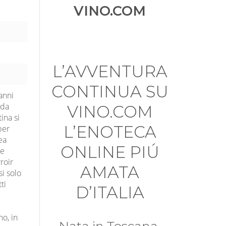
VINO.COM
L’AVVENTURA
CONTINUA SU
anni
nda
VINO.COM
ina si
L’ENOTECA
per
rea
ONLINE PIÚ
 e
roir
AMATA
si solo
ti
D’ITALIA
o, in