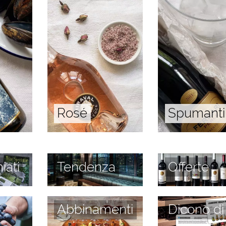
Rosé
Spumanti
iati
Tendenza
Offerte
Abbinamenti
Dicono di