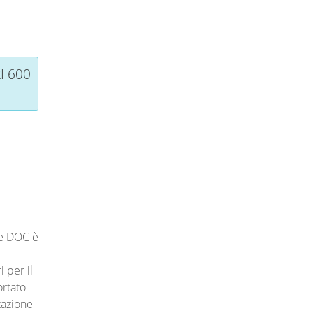
I 600
ge DOC è
 per il
ortato
tazione