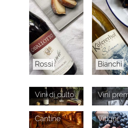
Rossi
Bianchi
Vini di culto
Vini prem
Cantine
Vitigni