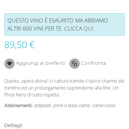
QUESTO VINO È ESAURITO MA ABBIAMO
ALTRI 600 VINI PER TE. CLICCA
QUI
89,50 €
Aggiungi ai preferiti
Confronta
Questa „opera divina“ ci cattura tramite il tipico charme del
trentino ed un prolungamento soprendente alla fine. Un
Pinot Nero di tutto rispetto.
Abbinamenti:
antipasti, primi a base carne, carne rossa
Dettagli