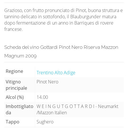
Grazioso, con frutto pronunciato di Pinot, buona struttura e
tannino delicato in sottofondo, il Blauburgunder matura
dopo fermentazione di un anno in Barriques di rovere
francese.
Scheda del vino Gottardi Pinot Nero Riserva Mazzon
Magnum 2009
Regione
Trentino Alto Adige
Vitigno
Pinot Nero
principale
Alcol (%)
14.00
Imbottigliato
W E I N G U T G O T T A R D I - Neumarkt
da
/Mazzon Italien
Tappo
Sughero