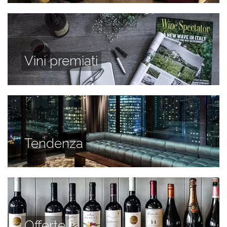
Vini premiati
Tendenza
Offerte