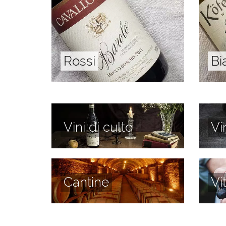
Rossi
Bi
Vini di culto
Vi
Cantine
Vi