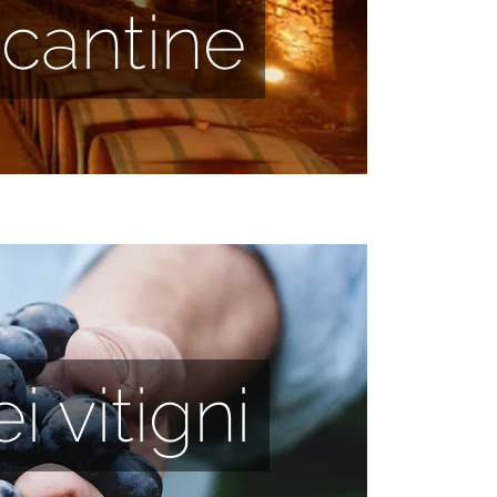
e cantine
i vitigni