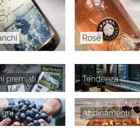
anchi
Rosé
ni premiati
Tendenza
tigni
Abbinamenti