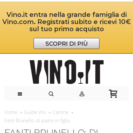
Vino.it entra nella grande famiglia di
Vino.com. Registrati subito e ricevi 10€
sul tuo primo acquisto
SCOPRI DI PIÙ
Home
Guide Vini
Cantine
Fanti Brunello: di padre in figlia
FANTI BRUNELLO: DI