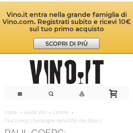
Vino.it entra nella grande famiglia di
Vino.com. Registrati subito e ricevi 10€
sul tuo primo acquisto
SCOPRI DI PIÙ
Home
Guide Vini
Cantine
Paul Goerg: Champagne della Côte des Blancs
PAUL GOERG: