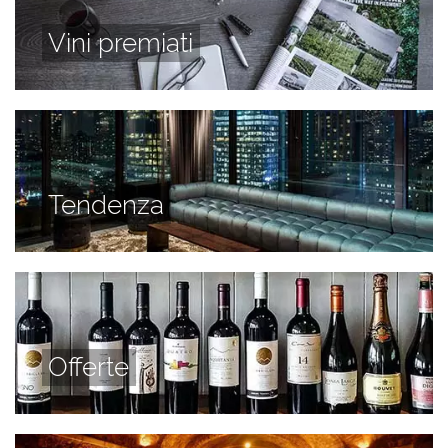
Vini premiati
Tendenza
Offerte