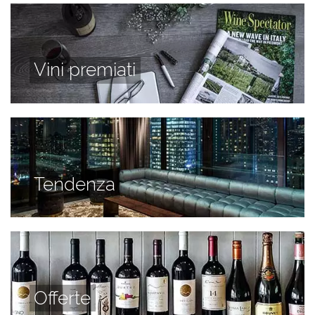
Vini premiati
Tendenza
Offerte