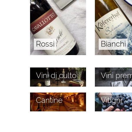
Rossi
Bianchi
Vini di culto
Vini prem
Cantine
Vitigni