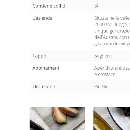
Contiene solfiti
Sì
L’azienda
Situata nella vall
2000 tra i luoghi
cinque generazion
dell'Austria, con
gli aromi dei vitig
Tappo
Sughero
Abbinamenti
Aperitivo, antipas
e crostacei
Occasione
Pic Nic