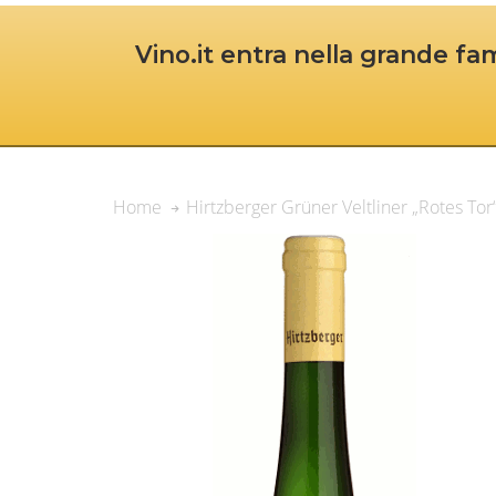
Vino.it entra nella grande fam
Hirtzberger Grüner Veltliner „Rotes Tor
Home