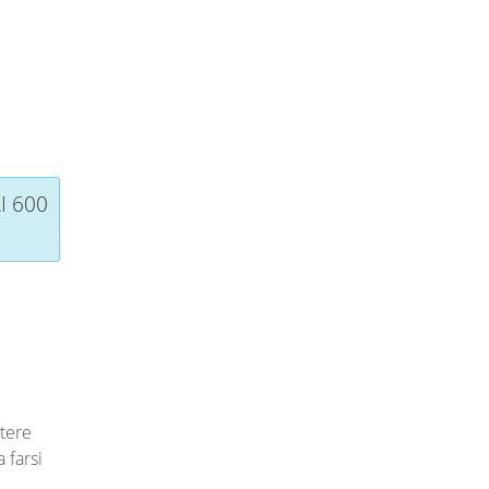
I 600
ttere
 farsi