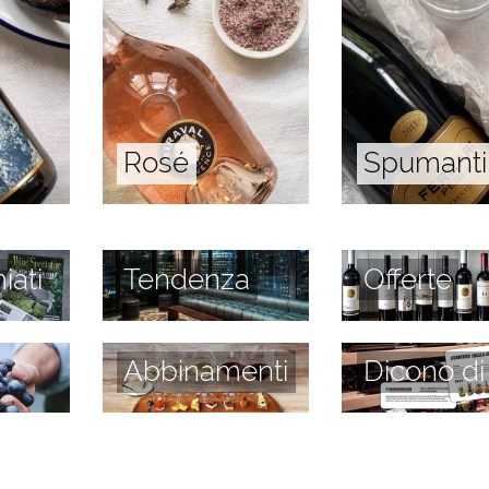
Rosé
Spumanti
iati
Tendenza
Offerte
Abbinamenti
Dicono di