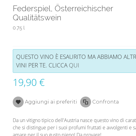
Federspiel, Österreichischer
Qualitätswein
0.75 l
QUESTO VINO È ESAURITO MA ABBIAMO ALTR
VINI PER TE. CLICCA
QUI
19,90 €
Aggiungi ai preferiti
Confronta
Da un vitigno tipico dell'Austria nasce questo vino di cara
che si distingue per i suoi profumi fruttati e avvolgenti e sa
amare per il suo gusto pieno! Da provare!