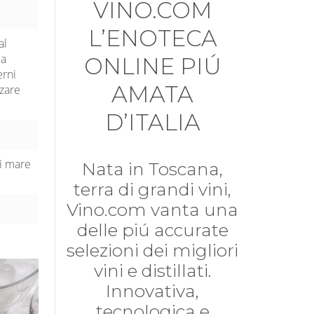
VINO.COM
L’ENOTECA
al
da
ONLINE PIÚ
erni
AMATA
zzare
D’ITALIA
di mare
Nata in Toscana,
terra di grandi vini,
Vino.com vanta una
delle piú accurate
selezioni dei migliori
vini e distillati.
Innovativa,
tecnologica e