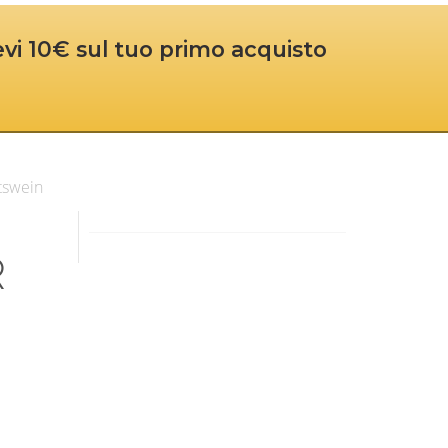
cevi 10€ sul tuo primo acquisto
ätswein
R