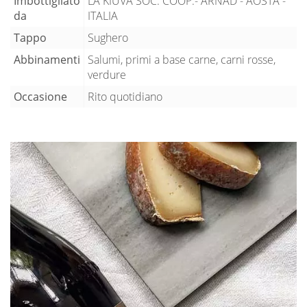
Imbottigliato
LA KIUVA SOC. COOP.- ARNAD - AOSTA -
da
ITALIA
Tappo
Sughero
Abbinamenti
Salumi, primi a base carne, carni rosse,
verdure
Occasione
Rito quotidiano