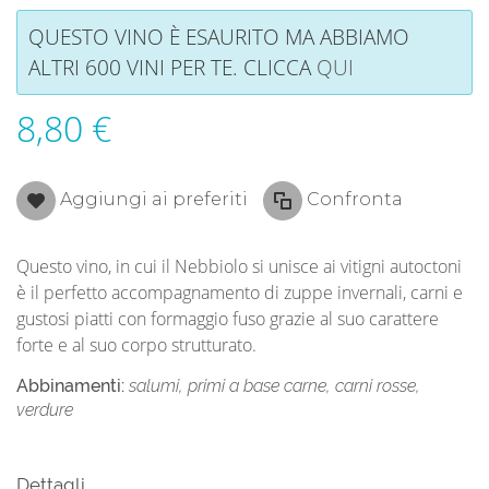
QUESTO VINO È ESAURITO MA ABBIAMO
ALTRI 600 VINI PER TE. CLICCA
QUI
8,80 €
Aggiungi ai preferiti
Confronta
Questo vino, in cui il Nebbiolo si unisce ai vitigni autoctoni
è il perfetto accompagnamento di zuppe invernali, carni e
gustosi piatti con formaggio fuso grazie al suo carattere
forte e al suo corpo strutturato.
Abbinamenti:
salumi, primi a base carne, carni rosse,
verdure
Dettagli