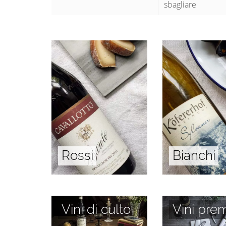
sbagliare
Rossi
Bianchi
Vini di culto
Vini prem