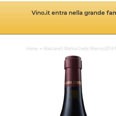
Vino.it entra nella grande fam
Masciarelli Marina Cvetic Riserva 201
Home