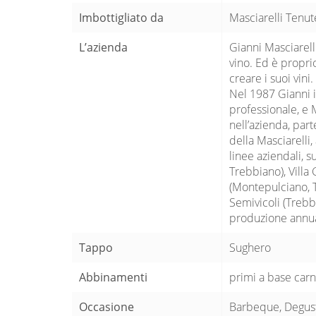
Imbottigliato da
Masciarelli Tenut
L’azienda
Gianni Masciarell
vino. Ed è propri
creare i suoi vini
Nel 1987 Gianni i
professionale, e 
nell’azienda, par
della Masciarelli,
linee aziendali, s
Trebbiano), Vill
(Montepulciano, 
Semivicoli (Trebb
produzione annuale
Tappo
Sughero
Abbinamenti
primi a base carn
Occasione
Barbeque, Degusta