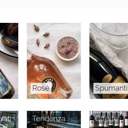
Rosé
Spumanti
iati
Tendenza
Offerte