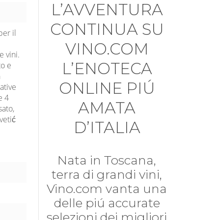
L’AVVENTURA
CONTINUA SU
er il
VINO.COM
 vini.
L’ENOTECA
to e
à
ONLINE PIÚ
ative
e 4
AMATA
sato,
vetić
D’ITALIA
i
Nata in Toscana,
terra di grandi vini,
Vino.com vanta una
delle piú accurate
selezioni dei migliori