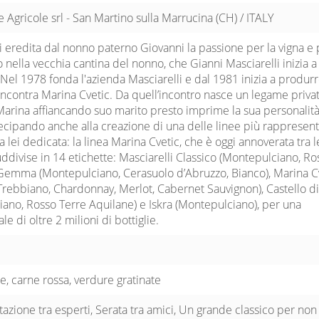
e Agricole srl - San Martino sulla Marrucina (CH) / ITALY
i eredita dal nonno paterno Giovanni la passione per la vigna e p
o nella vecchia cantina del nonno, che Gianni Masciarelli inizia a
. Nel 1978 fonda l'azienda Masciarelli e dal 1981 inizia a produrre
ncontra Marina Cvetic. Da quell’incontro nasce un legame priva
Marina affiancando suo marito presto imprime la sua personalit
tecipando anche alla creazione di una delle linee più rappresent
 a lei dedicata: la linea Marina Cvetic, che è oggi annoverata tra l
uddivise in 14 etichette: Masciarelli Classico (Montepulciano, Ro
a Gemma (Montepulciano, Cerasuolo d’Abruzzo, Bianco), Marina C
Trebbiano, Chardonnay, Merlot, Cabernet Sauvignon), Castello d
iano, Rosso Terre Aquilane) e Iskra (Montepulciano), per una
 di oltre 2 milioni di bottiglie.
e, carne rossa, verdure gratinate
zione tra esperti, Serata tra amici, Un grande classico per non