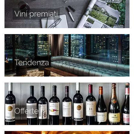
Vini premiati
Tendenza
Offerte