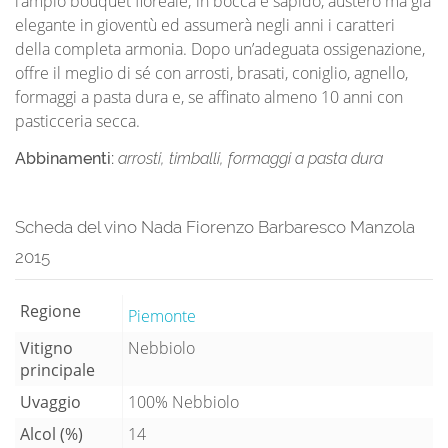
l’ampio bouquet floreale; in bocca è sapido, austero ma già
elegante in gioventù ed assumerà negli anni i caratteri
della completa armonia. Dopo un’adeguata ossigenazione,
offre il meglio di sé con arrosti, brasati, coniglio, agnello,
formaggi a pasta dura e, se affinato almeno 10 anni con
pasticceria secca.
Abbinamenti:
arrosti, timballi, formaggi a pasta dura
Scheda del vino Nada Fiorenzo Barbaresco Manzola
2015
Regione
Piemonte
Vitigno
Nebbiolo
principale
Uvaggio
100% Nebbiolo
Alcol (%)
14