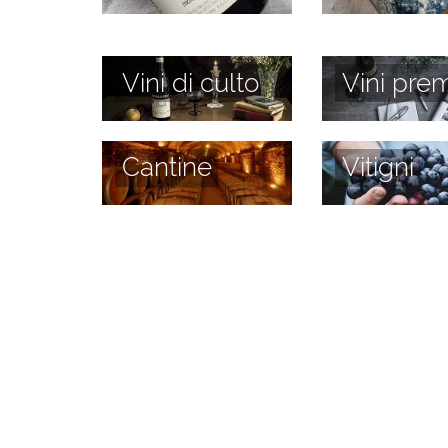
Vini di culto
Vini prem
Cantine
Vitigni