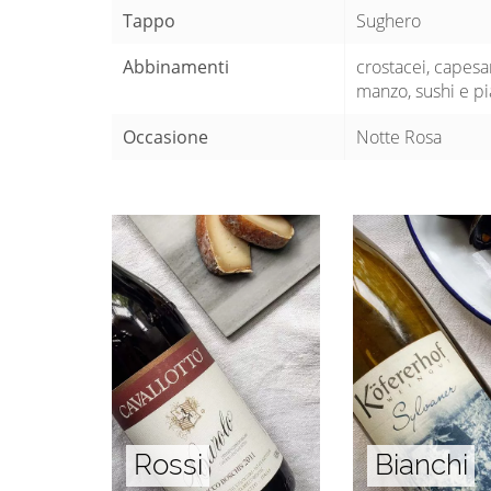
Tappo
Sughero
Abbinamenti
crostacei, capesa
manzo, sushi e pia
Occasione
Notte Rosa
Rossi
Bianchi