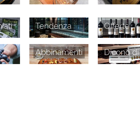
iati
Tendenza
Offerte
Abbinamenti
Dicono di