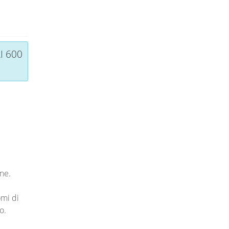
I 600
ne.
mi di
o.