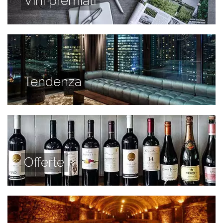
Vini premiati
Tendenza
Offerte