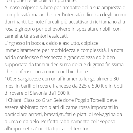
componente alcoolica importante.
Al naso colpisce subito per l’impatto della sua ampiezza e
complessità, ma anche per l’intensità e finezza degli aromi
dominanti. Le note floreali più accattivanti richiamano alla
rosa e ginepro per poi evolvere in speziature nobili con
cannella, tè e sentori essiccati.
L’ingresso in bocca, caldo e asciutto, colpisce
immediatamente per morbidezza e complessità. La nota
acida conferisce freschezza e gradevolezza ed è ben
supportata da tannini decisi ma dolci e di grana finissima
che conferiscono armonia nel bicchiere.
100% Sangiovese con un affinamento lungo almeno 30
mesi in barili di rovere francese da 225 e 500 lt e in botti
di rovere di Slavonia da1.500 lt.
Il Chianti Classico Gran Selezione Poggio Torselli deve
essere abbinato con piatti di carne rossa importanti in
particolare arrosti, brasati,stufati e piatti di selvaggina da
piuma e da pelo. Perfetto l’abbinamento col “Peposo
all’imprunetina” ricetta tipica del territorio.