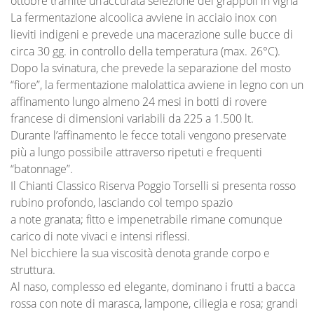
ottobre tramite un’accurata selezione dei grappoli in vigna
La fermentazione alcoolica avviene in acciaio inox con
lieviti indigeni e prevede una macerazione sulle bucce di
circa 30 gg. in controllo della temperatura (max. 26°C).
Dopo la svinatura, che prevede la separazione del mosto
“fiore”, la fermentazione malolattica avviene in legno con un
affinamento lungo almeno 24 mesi in botti di rovere
francese di dimensioni variabili da 225 a 1.500 lt.
Durante l’affinamento le fecce totali vengono preservate
più a lungo possibile attraverso ripetuti e frequenti
“batonnage”.
Il Chianti Classico Riserva Poggio Torselli si presenta rosso
rubino profondo, lasciando col tempo spazio
a note granata; fitto e impenetrabile rimane comunque
carico di note vivaci e intensi riflessi.
Nel bicchiere la sua viscosità denota grande corpo e
struttura.
Al naso, complesso ed elegante, dominano i frutti a bacca
rossa con note di marasca, lampone, ciliegia e rosa; grandi