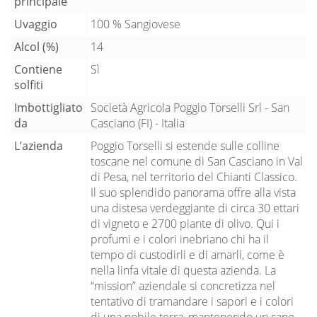
principale
Uvaggio
100 % Sangiovese
Alcol (%)
14
Contiene
Sì
solfiti
Imbottigliato
Società Agricola Poggio Torselli Srl - San
da
Casciano (FI) - Italia
L’azienda
Poggio Torselli si estende sulle colline
toscane nel comune di San Casciano in Val
di Pesa, nel territorio del Chianti Classico.
Il suo splendido panorama offre alla vista
una distesa verdeggiante di circa 30 ettari
di vigneto e 2700 piante di olivo. Qui i
profumi e i colori inebriano chi ha il
tempo di custodirli e di amarli, come è
nella linfa vitale di questa azienda. La
“mission” aziendale si concretizza nel
tentativo di tramandare i sapori e i colori
di una nobile terra, mantenendo un sano