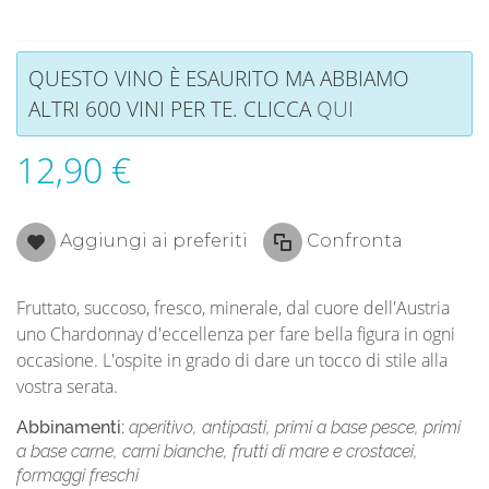
QUESTO VINO È ESAURITO MA ABBIAMO
ALTRI 600 VINI PER TE. CLICCA
QUI
12,90 €
Aggiungi ai preferiti
Confronta
Fruttato, succoso, fresco, minerale, dal cuore dell'Austria
uno Chardonnay d'eccellenza per fare bella figura in ogni
occasione. L'ospite in grado di dare un tocco di stile alla
vostra serata.
Abbinamenti:
aperitivo, antipasti, primi a base pesce, primi
a base carne, carni bianche, frutti di mare e crostacei,
formaggi freschi