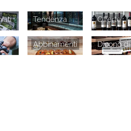
iati
Tendenza
Offerte
Abbinamenti
Dicono di