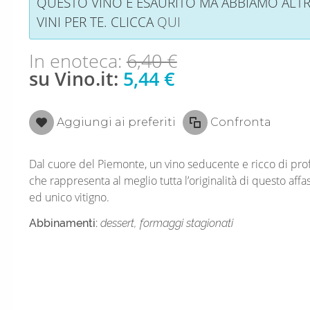
QUESTO VINO È ESAURITO MA ABBIAMO ALTR
VINI PER TE. CLICCA
QUI
In enoteca:
6,40 €
su Vino.it:
5,44 €
Aggiungi ai preferiti
Confronta
Dal cuore del Piemonte, un vino seducente e ricco di pro
che rappresenta al meglio tutta l’originalità di questo affa
ed unico vitigno.
Abbinamenti:
dessert, formaggi stagionati