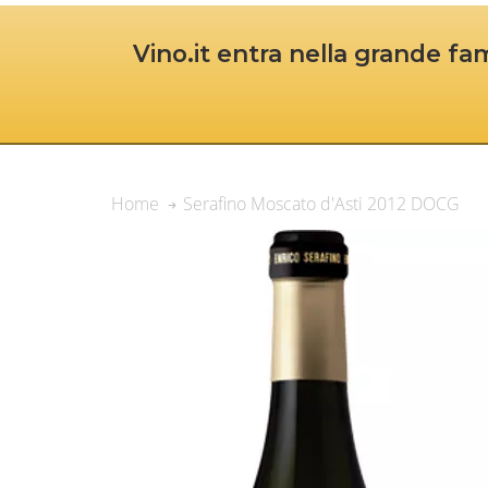
Vino.it entra nella grande fam
Serafino Moscato d'Asti 2012 DOCG
Home