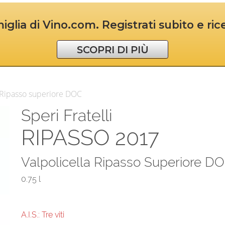
iglia di Vino.com. Registrati subito e ri
SCOPRI DI PIÙ
a Ripasso superiore DOC
Speri Fratelli
RIPASSO 2017
Valpolicella Ripasso Superiore D
0.75 l
A.I.S.: Tre viti