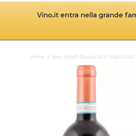
Vino.it entra nella grande fam
Speri Fratelli Ripasso 2017 Valpolicell
Home