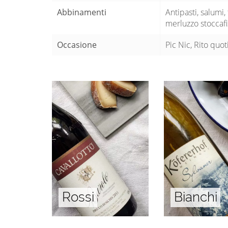
Abbinamenti
Antipasti, salumi,
merluzzo stoccafi
Occasione
Pic Nic, Rito quot
Rossi
Bianchi