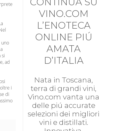
CONTINUA SU
erprete
VINO.COM
L’ENOTECA
La
 Nel
ONLINE PIÚ
: uno
AMATA
la
 si
D’ITALIA
e, ad
Nata in Toscana,
osi
terra di grandi vini,
ltre i
se di
Vino.com vanta una
massimo
delle piú accurate
selezioni dei migliori
vini e distillati.
Innovativa,