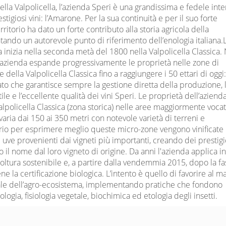
della Valpolicella, l’azienda Speri è una grandissima e fedele int
stigiosi vini: l’Amarone. Per la sua continuità e per il suo forte
ritorio ha dato un forte contributo alla storia agricola della
ntando un autorevole punto di riferimento dell’enologia italiana.
a inizia nella seconda metà del 1800 nella Valpolicella Classica.
l’azienda espande progressivamente le proprietà nelle zone di
della Valpolicella Classica fino a raggiungere i 50 ettari di oggi
ato che garantisce sempre la gestione diretta della produzione, 
tile e l’eccellente qualità dei vini Speri. Le proprietà dell’azienda
Valpolicella Classica (zona storica) nelle aree maggiormente vocat
varia dai 150 ai 350 metri con notevole varietà di terreni e
rio per esprimere meglio queste micro-zone vengono vinificate
uve provenienti dai vigneti più importanti, creando dei prestigi
il nome dal loro vigneto di origine. Da anni l'azienda applica ino
coltura sostenibile e, a partire dalla vendemmia 2015, dopo la fa
ne la certificazione biologica. L’intento è quello di favorire al 
urale dell’agro-ecosistema, implementando pratiche che fondono
ogia, fisiologia vegetale, biochimica ed etologia degli insetti.