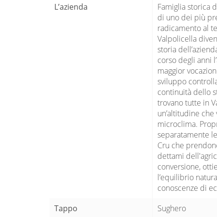
L’azienda
Famiglia storica 
di uno dei più pre
radicamento al ter
Valpolicella dive
storia dell’aziend
corso degli anni 
maggior vocazione 
sviluppo controll
continuità dello s
trovano tutte in 
un’altitudine che 
microclima. Prop
separatamente le 
Cru che prendono 
dettami dell'agri
conversione, ottie
l’equilibrio nat
conoscenze di ecol
Tappo
Sughero