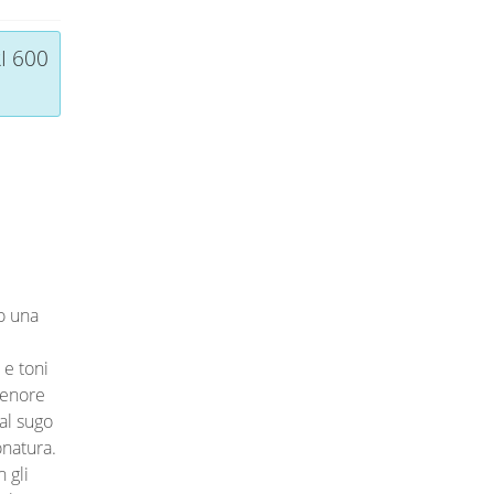
I 600
o una
.
 e toni
tenore
 al sugo
onatura.
 gli