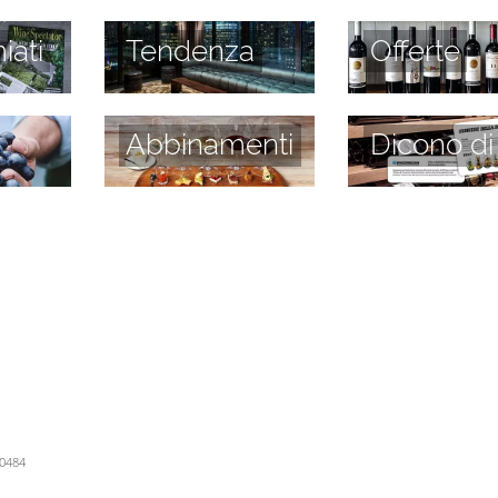
iati
Tendenza
Offerte
Abbinamenti
Dicono di
60484