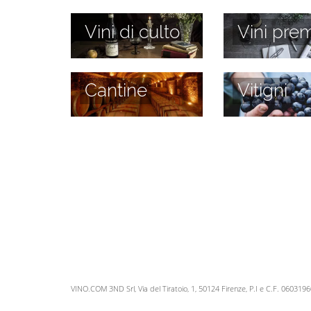
Vini di culto
Vini prem
Cantine
Vitigni
VINO.COM 3ND Srl, Via del Tiratoio, 1, 50124 Firenze, P.I e C.F. 060319